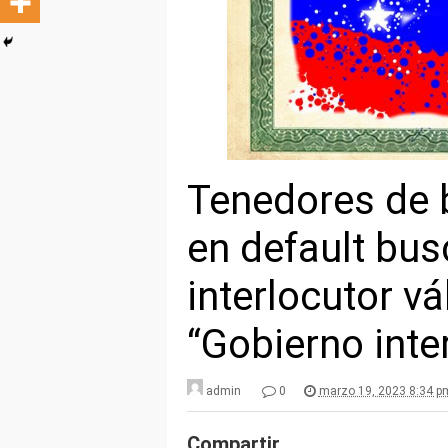
Tenedores de 
en default bu
interlocutor vá
“Gobierno inte
admin
0
marzo 19, 2023 8:34 p
Compartir