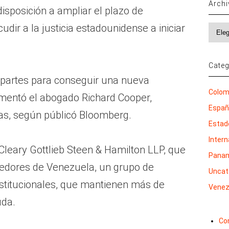
Arch
disposición a ampliar el plazo de
cudir a la justicia estadounidense a iniciar
Archi
Categ
 partes para conseguir una nueva
Colom
mentó el abogado Richard Cooper,
Espa
tas, según públicó Bloomberg.
Estad
Inter
Cleary Gottlieb Steen & Hamilton LLP, que
Pana
eedores de Venezuela, un grupo de
Uncat
stitucionales, que mantienen más de
Venez
uda.
Co