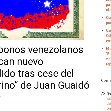
pat
al
Con
pu
Car
Gob
es
bonos venezolanos
El
“B
scan nuevo
vio
re
lido tras cese del
Comen
rino” de Juan Guaidó
Yu
m
as
Jo
es