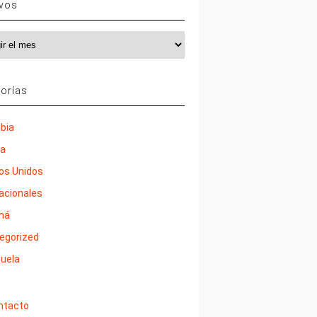
ivos
vos
orías
bia
ña
os Unidos
nacionales
má
egorized
uela
ntacto