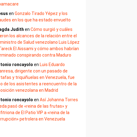
bamacare
esus
en
Gonzalo Tirado Yépez y los
audes en los que ha estado envuelto
agda Judith
en
Cómo surgió y cuáles
eron los alcances de la relación entre el
ministro de Salud venezolano Luis López
Tareck El Aissami y cómo ambos habrían
rminado conspirando contra Maduro
tonio roncayolo
en
Luis Eduardo
nresa, dirigente con un pasado de
tafas y triquiñuelas en Venezuela, fue
o de los asistentes a reencuentro de la
osición venezolana en Madrid
tonio roncayolo
en
Así Johanna Torres
eda pasó de «reina de las frutas» y
fitriona de El Patio VIP a «reina de la
rrupción» petrolera en Venezuela