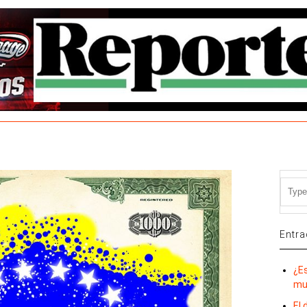
Entra
¿E
mu
El 