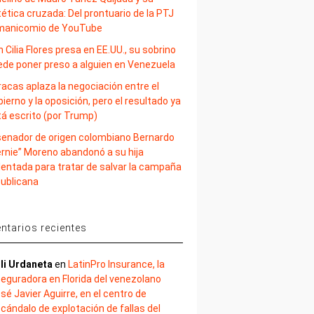
ética cruzada: Del prontuario de la PTJ
 manicomio de YouTube
 Cilia Flores presa en EE.UU., su sobrino
ede poner preso a alguien en Venezuela
acas aplaza la negociación entre el
ierno y la oposición, pero el resultado ya
tá escrito (por Trump)
 senador de origen colombiano Bernardo
ernie” Moreno abandonó a su hija
lentada para tratar de salvar la campaña
publicana
tarios recientes
li Urdaneta
en
LatinPro Insurance, la
eguradora en Florida del venezolano
sé Javier Aguirre, en el centro de
cándalo de explotación de fallas del