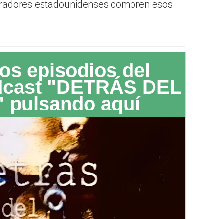
eradores estadounidenses compren esos
os episodios del
dcast "DETRÁS DEL
 pulsando aquí