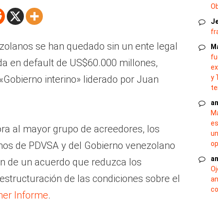
O
J
fr
zolanos se han quedado sin un ente legal
M
fu
da en default de US$60.000 millones,
ex
«Gobierno interino» liderado por Juan
y 
te
an
Ma
es
a al mayor grupo de acreedores, los
un
onos de PDVSA y del Gobierno venezolano
op
an
ión de un acuerdo que reduzca los
Oj
eestructuración de las condiciones sobre el
an
co
mer Informe
.