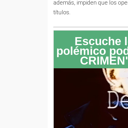
además, impiden que los op
títulos.
Escuche l
polémico po
CRIMEN"