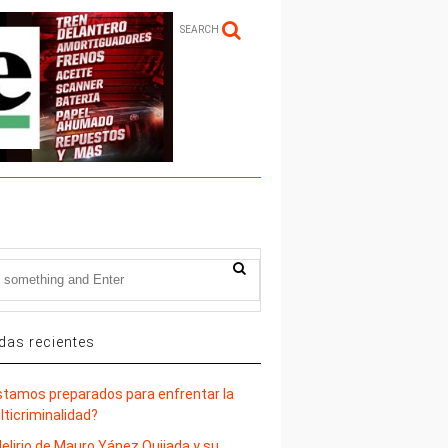
SEARCH
das recientes
stamos preparados para enfrentar la
lticriminalidad?
delirio de Mauro Yánez Quijada y su