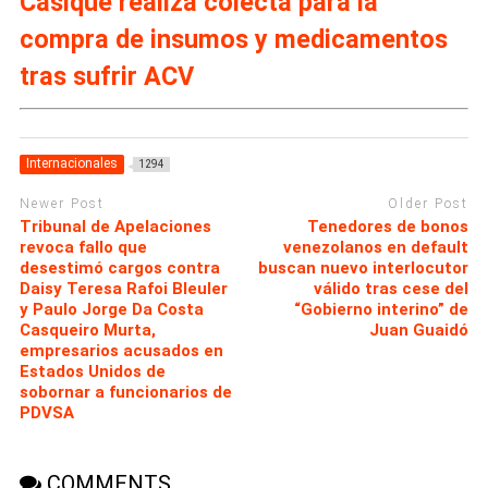
Casique realiza colecta para la
compra de insumos y medicamentos
tras sufrir ACV
Internacionales
1294
Newer Post
Older Post
Tribunal de Apelaciones
Tenedores de bonos
revoca fallo que
venezolanos en default
desestimó cargos contra
buscan nuevo interlocutor
Daisy Teresa Rafoi Bleuler
válido tras cese del
y Paulo Jorge Da Costa
“Gobierno interino” de
Casqueiro Murta,
Juan Guaidó
empresarios acusados en
Estados Unidos de
sobornar a funcionarios de
PDVSA
COMMENTS