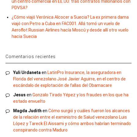
un centro comercial en EE.UU. tras contratos millonarios con
PDVSA?
¿Cómo viajó Verónica Alcocer a Suecia? La ex primera dama
viajó con Petro a Cuba en FAC001. Allá tomó un vuelo de
Aeroflot Russian Airlines hacía Moscú y desde allí otro vuelo
hacia Suecia
Comentarios recientes
Yuli Urdaneta
en
LatinPro Insurance, la aseguradora en
Florida del venezolano José Javier Aguirre, en el centro de
escándalo de explotación de fallas del Obamacare
Jesus
en
Gonzalo Tirado Yépez y los fraudes en los que ha
estado envuelto
Magda Judith
en
Cómo surgió y cuáles fueron los alcances
de la relación entre el exministro de Salud venezolano Luis
López y Tareck El Aissami y cómo ambos habrían terminado
conspirando contra Maduro