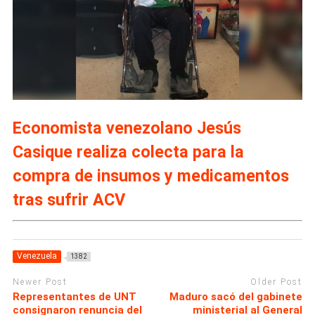
Economista venezolano Jesús
Casique realiza colecta para la
compra de insumos y medicamentos
tras sufrir ACV
Venezuela
1382
Newer Post
Older Post
Representantes de UNT
Maduro sacó del gabinete
consignaron renuncia del
ministerial al General