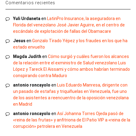
Comentarios recientes
Yuli Urdaneta
en
LatinPro Insurance, la aseguradora en
Florida del venezolano José Javier Aguirre, en el centro de
escándalo de explotación de fallas del Obamacare
Jesus
en
Gonzalo Tirado Yépez y los fraudes en los que ha
estado envuelto
Magda Judith
en
Cómo surgió y cuáles fueron los alcances
de la relación entre el exministro de Salud venezolano Luis
López y Tareck El Aissami y cómo ambos habrían terminado
conspirando contra Maduro
antonio roncayolo
en
Luis Eduardo Manresa, dirigente con
un pasado de estafas y triquiñuelas en Venezuela, fue uno
de los asistentes a reencuentro de la oposición venezolana
en Madrid
antonio roncayolo
en
Así Johanna Torres Ojeda pasó de
«reina de las frutas» y anfitriona de El Patio VIP a «reina de la
corrupción» petrolera en Venezuela