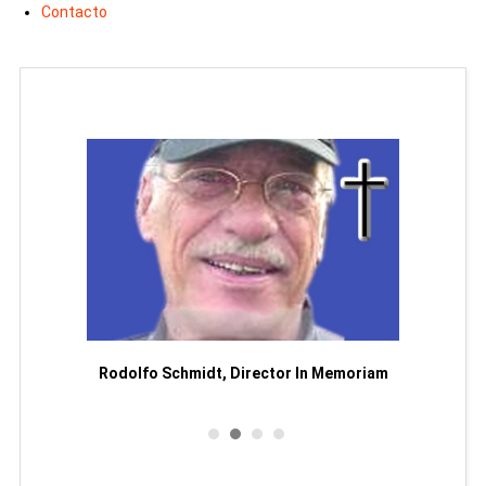
Contacto
Man
or
Rodolfo Schmidt, Director In Memoriam