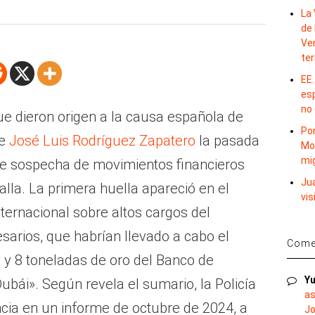
m
La 
de 
Ve
te
EE.
es
no
ue dieron origen a la causa española de
Por
de
José Luis Rodríguez Zapatero
la pasada
Mo
mi
e sospecha de movimientos financieros
Ju
lla. La primera huella apareció en el
vis
ternacional sobre altos cargos del
arios, que habrían llevado a cabo el
Comen
5 y 8 toneladas de oro del Banco de
Yu
bái». Según revela el sumario, la Policía
as
ncia en un informe de octubre de 2024, a
Jo