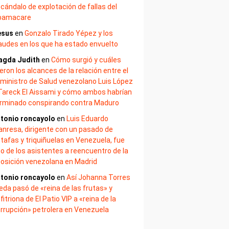
cándalo de explotación de fallas del
bamacare
esus
en
Gonzalo Tirado Yépez y los
audes en los que ha estado envuelto
agda Judith
en
Cómo surgió y cuáles
eron los alcances de la relación entre el
ministro de Salud venezolano Luis López
Tareck El Aissami y cómo ambos habrían
rminado conspirando contra Maduro
tonio roncayolo
en
Luis Eduardo
nresa, dirigente con un pasado de
tafas y triquiñuelas en Venezuela, fue
o de los asistentes a reencuentro de la
osición venezolana en Madrid
tonio roncayolo
en
Así Johanna Torres
eda pasó de «reina de las frutas» y
fitriona de El Patio VIP a «reina de la
rrupción» petrolera en Venezuela