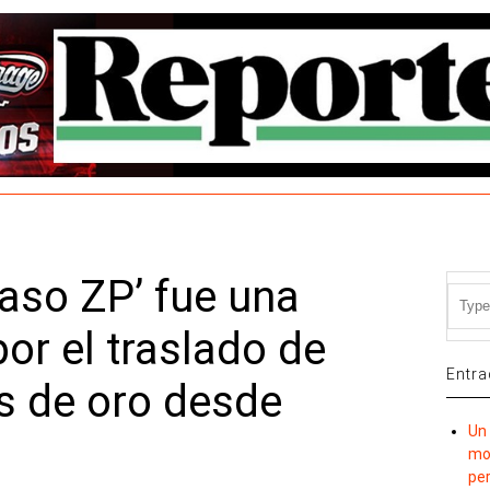
caso ZP’ fue una
por el traslado de
Entra
s de oro desde
Un 
mov
per