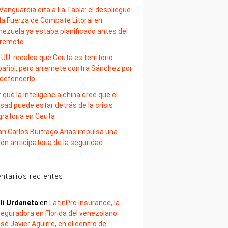
Vanguardia cita a La Tabla: el despliegue
la Fuerza de Combate Litoral en
nezuela ya estaba planificado antes del
rremoto
 UU. recalca que Ceuta es territorio
pañol, pero arremete contra Sánchez por
 defenderlo
 qué la inteligencia china cree que el
sad puede estar detrás de la crisis
gratoria en Ceuta
an Carlos Buitrago Arias impulsa una
ión anticipatoria de la seguridad
tarios recientes
li Urdaneta
en
LatinPro Insurance, la
eguradora en Florida del venezolano
sé Javier Aguirre, en el centro de