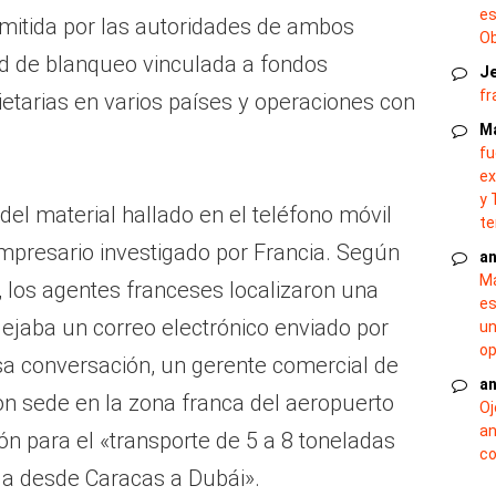
es
emitida por las autoridades de ambos
O
d de blanqueo vinculada a fondos
J
fr
etarias en varios países y operaciones con
M
fu
ex
y 
 del material hallado en el teléfono móvil
te
empresario investigado por Francia. Según
an
Ma
, los agentes franceses localizaron una
es
lejaba un correo electrónico enviado por
un
op
sa conversación, un gerente comercial de
an
n sede en la zona franca del aeropuerto
Oj
an
ión para el «transporte de 5 a 8 toneladas
co
la desde Caracas a Dubái».