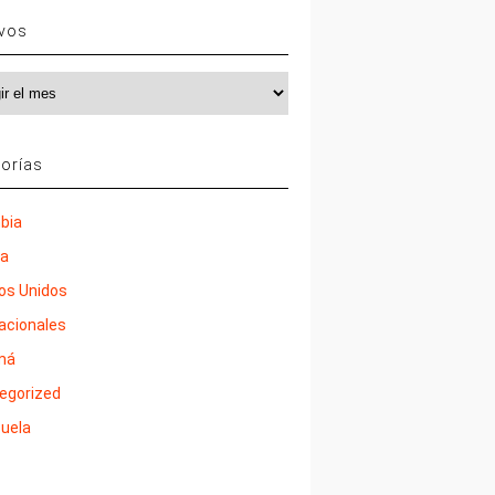
ivos
vos
orías
bia
ña
os Unidos
nacionales
má
egorized
uela