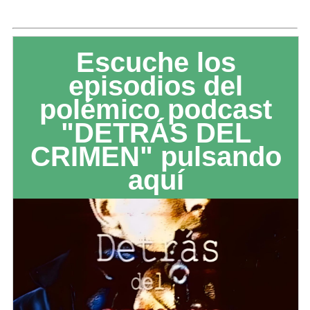
Escuche los
episodios del
polémico podcast
"DETRÁS DEL
CRIMEN" pulsando
aquí