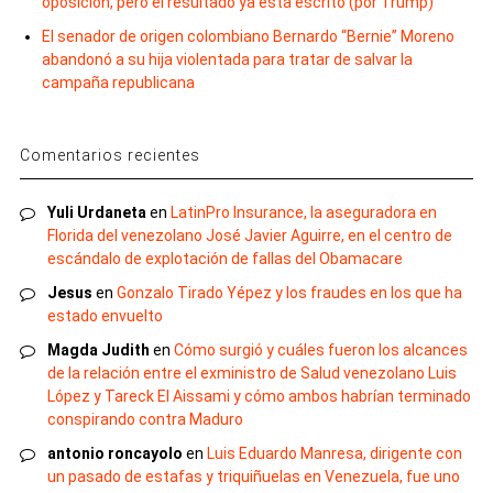
oposición, pero el resultado ya está escrito (por Trump)
El senador de origen colombiano Bernardo “Bernie” Moreno
abandonó a su hija violentada para tratar de salvar la
campaña republicana
Comentarios recientes
Yuli Urdaneta
en
LatinPro Insurance, la aseguradora en
Florida del venezolano José Javier Aguirre, en el centro de
escándalo de explotación de fallas del Obamacare
Jesus
en
Gonzalo Tirado Yépez y los fraudes en los que ha
estado envuelto
Magda Judith
en
Cómo surgió y cuáles fueron los alcances
de la relación entre el exministro de Salud venezolano Luis
López y Tareck El Aissami y cómo ambos habrían terminado
conspirando contra Maduro
antonio roncayolo
en
Luis Eduardo Manresa, dirigente con
un pasado de estafas y triquiñuelas en Venezuela, fue uno