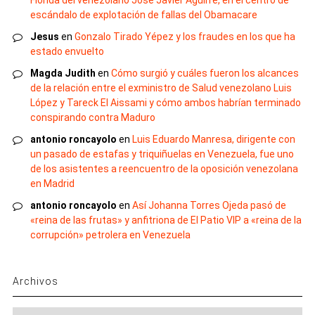
Florida del venezolano José Javier Aguirre, en el centro de
escándalo de explotación de fallas del Obamacare
Jesus
en
Gonzalo Tirado Yépez y los fraudes en los que ha
estado envuelto
Magda Judith
en
Cómo surgió y cuáles fueron los alcances
de la relación entre el exministro de Salud venezolano Luis
López y Tareck El Aissami y cómo ambos habrían terminado
conspirando contra Maduro
antonio roncayolo
en
Luis Eduardo Manresa, dirigente con
un pasado de estafas y triquiñuelas en Venezuela, fue uno
de los asistentes a reencuentro de la oposición venezolana
en Madrid
antonio roncayolo
en
Así Johanna Torres Ojeda pasó de
«reina de las frutas» y anfitriona de El Patio VIP a «reina de la
corrupción» petrolera en Venezuela
Archivos
Archivos