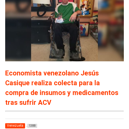
Economista venezolano Jesús
Casique realiza colecta para la
compra de insumos y medicamentos
tras sufrir ACV
Venezuela
1388