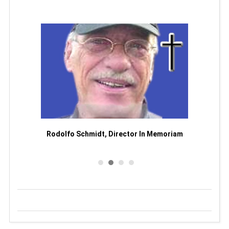
Man
or
Rodolfo Schmidt, Director In Memoriam