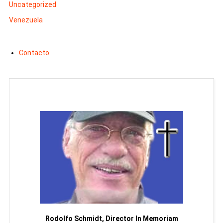
Uncategorized
Venezuela
Contacto
Man
or
Rodolfo Schmidt, Director In Memoriam