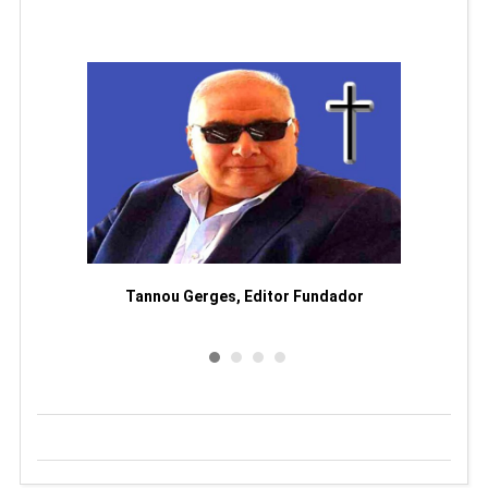
moriam
Tannou Gerges, Editor Fundador
Rodol