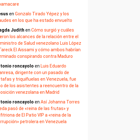
bamacare
esus
en
Gonzalo Tirado Yépez y los
audes en los que ha estado envuelto
agda Judith
en
Cómo surgió y cuáles
eron los alcances de la relación entre el
ministro de Salud venezolano Luis López
Tareck El Aissami y cómo ambos habrían
rminado conspirando contra Maduro
tonio roncayolo
en
Luis Eduardo
nresa, dirigente con un pasado de
tafas y triquiñuelas en Venezuela, fue
o de los asistentes a reencuentro de la
osición venezolana en Madrid
tonio roncayolo
en
Así Johanna Torres
eda pasó de «reina de las frutas» y
fitriona de El Patio VIP a «reina de la
rrupción» petrolera en Venezuela