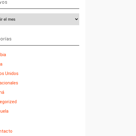
ivos
vos
orías
bia
ña
os Unidos
nacionales
má
egorized
uela
ntacto