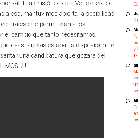
sponsabilidad histórica ante Venezuela de
O
ias a eso, mantuvimos abierta la posibilidad
J
fr
ectorales que permitieran a los
M
or el cambio que tanto necesitamos.
fu
ex
que esas tarjetas estaban a disposición de
y 
sentar una candidatura que gozara del
te
PLIMOS…!!!
an
Ma
es
un
op
an
Oj
an
co