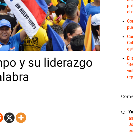
pat
al
Con
pu
Car
Gob
es
El
po y su liderazgo
“B
vio
alabra
re
Comen
Yu
as
Jo
es