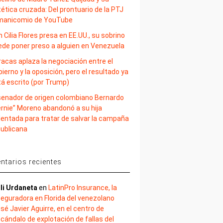
ética cruzada: Del prontuario de la PTJ
 manicomio de YouTube
 Cilia Flores presa en EE.UU., su sobrino
ede poner preso a alguien en Venezuela
acas aplaza la negociación entre el
ierno y la oposición, pero el resultado ya
tá escrito (por Trump)
 senador de origen colombiano Bernardo
ernie” Moreno abandonó a su hija
lentada para tratar de salvar la campaña
publicana
tarios recientes
li Urdaneta
en
LatinPro Insurance, la
eguradora en Florida del venezolano
sé Javier Aguirre, en el centro de
cándalo de explotación de fallas del