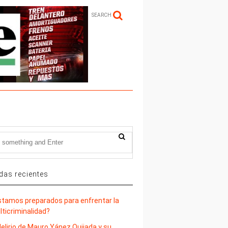
SEARCH
das recientes
stamos preparados para enfrentar la
lticriminalidad?
delirio de Mauro Yánez Quijada y su