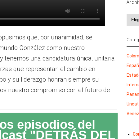
Arch
Archi
pusimos que, por unanimidad, se
Categ
 Edmundo González como nuestro
Colom
y tenemos una candidatura única, unitaria
Espa
uerzas que representan el cambio en
Estad
po y su liderazgo honran siempre su
Inter
mos nuestro compromiso con el futuro de
Pana
Uncat
Venez
os episodios del
dcast "DETRÁS DEL
Co