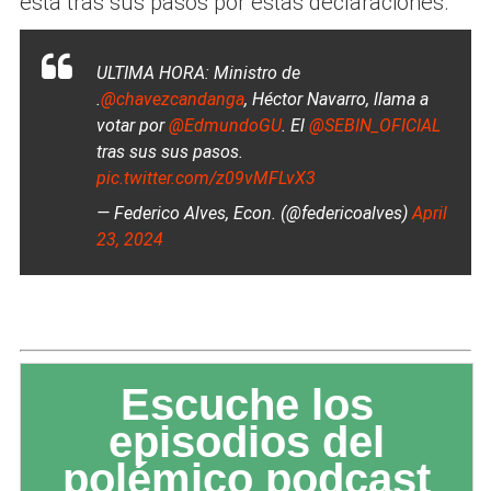
está tras sus pasos por estas declaraciones.
ULTIMA HORA: Ministro de
.
@chavezcandanga
, Héctor Navarro, llama a
votar por
@EdmundoGU
. El
@SEBIN_OFICIAL
tras sus sus pasos.
pic.twitter.com/z09vMFLvX3
— Federico Alves, Econ. (@federicoalves)
April
23, 2024
Escuche los
episodios del
polémico podcast