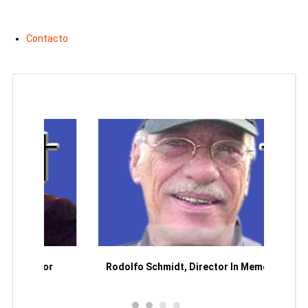
Contacto
Man
or
Rodolfo Schmidt, Director In Memoriam