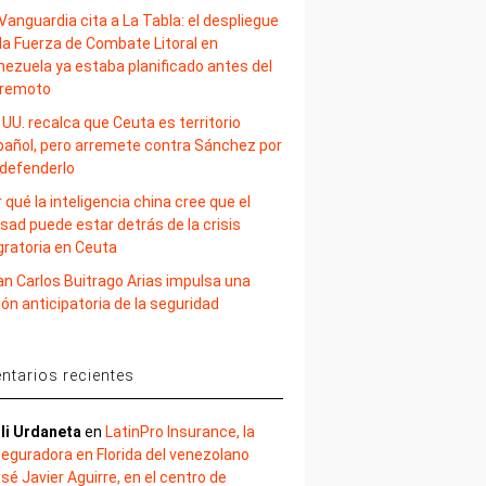
Vanguardia cita a La Tabla: el despliegue
la Fuerza de Combate Litoral en
nezuela ya estaba planificado antes del
rremoto
 UU. recalca que Ceuta es territorio
pañol, pero arremete contra Sánchez por
 defenderlo
 qué la inteligencia china cree que el
sad puede estar detrás de la crisis
gratoria en Ceuta
an Carlos Buitrago Arias impulsa una
ión anticipatoria de la seguridad
tarios recientes
li Urdaneta
en
LatinPro Insurance, la
eguradora en Florida del venezolano
sé Javier Aguirre, en el centro de