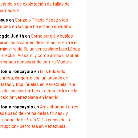
cándalo de explotación de fallas del
bamacare
esus
en
Gonzalo Tirado Yépez y los
audes en los que ha estado envuelto
agda Judith
en
Cómo surgió y cuáles
eron los alcances de la relación entre el
ministro de Salud venezolano Luis López
Tareck El Aissami y cómo ambos habrían
rminado conspirando contra Maduro
tonio roncayolo
en
Luis Eduardo
nresa, dirigente con un pasado de
tafas y triquiñuelas en Venezuela, fue
o de los asistentes a reencuentro de la
osición venezolana en Madrid
tonio roncayolo
en
Así Johanna Torres
eda pasó de «reina de las frutas» y
fitriona de El Patio VIP a «reina de la
rrupción» petrolera en Venezuela