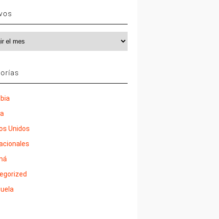
ivos
vos
orías
bia
ña
os Unidos
nacionales
má
egorized
uela