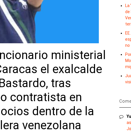
La 
de 
Ve
te
EE.
es
no
ncionario ministerial
Por
Mo
aracas el exalcalde
mi
Ju
Bastardo, tras
vis
o contratista en
Comen
ocios dentro de la
Yu
olera venezolana
as
Jo