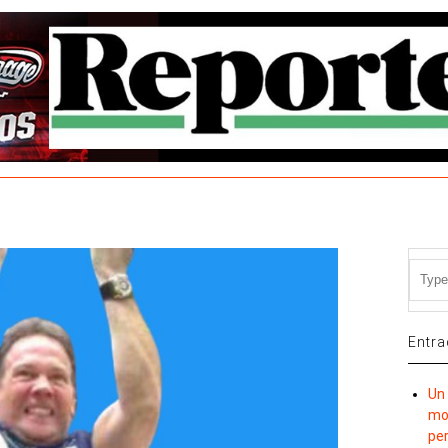
Entra
Un 
mov
per