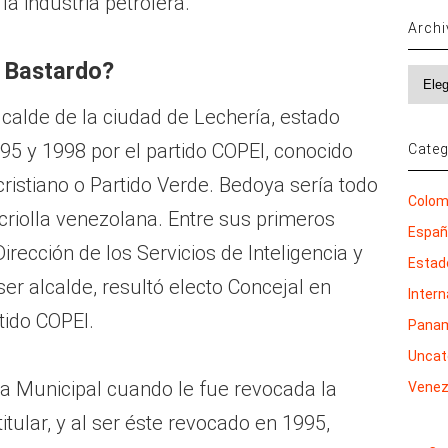
a industria petrolera.
Arch
a Bastardo?
Archi
calde de la ciudad de Lechería, estado
95 y 1998 por el partido COPEI, conocido
Categ
cristiano o Partido Verde. Bedoya sería todo
Colom
criolla venezolana. Entre sus primeros
Espa
Dirección de los Servicios de Inteligencia y
Estad
er alcalde, resultó electo Concejal en
Inter
tido COPEI.
Pana
Uncat
ra Municipal cuando le fue revocada la
Venez
tular, y al ser éste revocado en 1995,