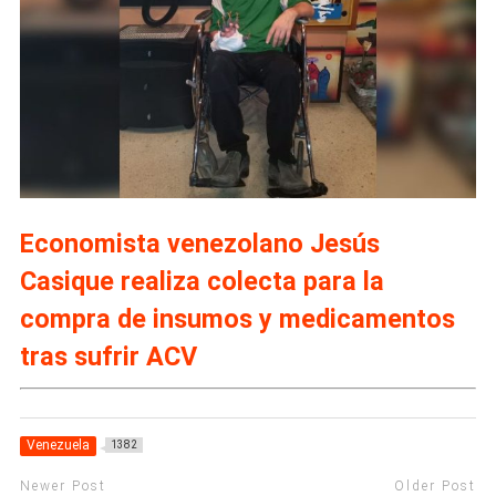
Economista venezolano Jesús
Casique realiza colecta para la
compra de insumos y medicamentos
tras sufrir ACV
Venezuela
1382
Newer Post
Older Post