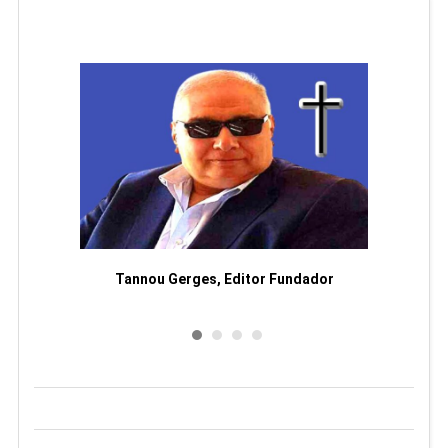
moriam
Tannou Gerges, Editor Fundador
Rodol