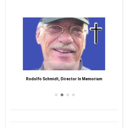
Man
or
Rodolfo Schmidt, Director In Memoriam