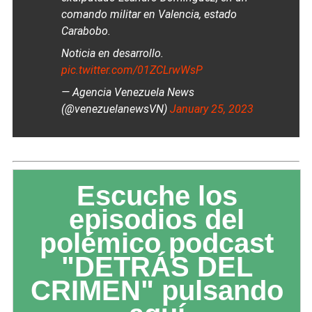
comando militar en Valencia, estado
Carabobo.
Noticia en desarrollo.
pic.twitter.com/01ZCLrwWsP
— Agencia Venezuela News
(@venezuelanewsVN)
January 25, 2023
Escuche los
episodios del
polémico podcast
"DETRÁS DEL
CRIMEN" pulsando