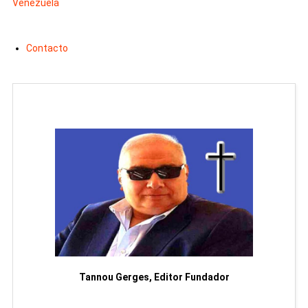
Venezuela
Contacto
moriam
Tannou Gerges, Editor Fundador
Rodol