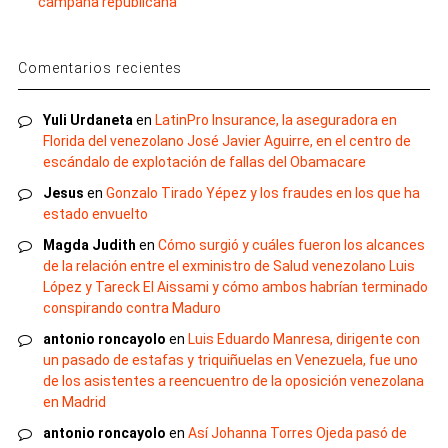
campaña republicana
Comentarios recientes
Yuli Urdaneta
en
LatinPro Insurance, la aseguradora en
Florida del venezolano José Javier Aguirre, en el centro de
escándalo de explotación de fallas del Obamacare
Jesus
en
Gonzalo Tirado Yépez y los fraudes en los que ha
estado envuelto
Magda Judith
en
Cómo surgió y cuáles fueron los alcances
de la relación entre el exministro de Salud venezolano Luis
López y Tareck El Aissami y cómo ambos habrían terminado
conspirando contra Maduro
antonio roncayolo
en
Luis Eduardo Manresa, dirigente con
un pasado de estafas y triquiñuelas en Venezuela, fue uno
de los asistentes a reencuentro de la oposición venezolana
en Madrid
antonio roncayolo
en
Así Johanna Torres Ojeda pasó de