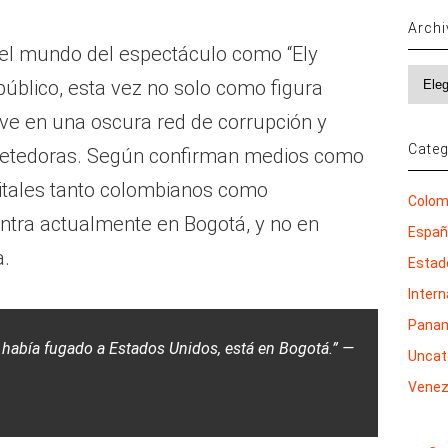
Arch
 el mundo del espectáculo como “Ely
Archi
público, esta vez no solo como figura
ve en una oscura red de corrupción y
Categ
metedoras. Según confirman medios como
gitales tanto colombianos como
Colom
ntra actualmente en Bogotá, y no en
Espa
a.
Estad
Inter
Pana
 había fugado a Estados Unidos, está en Bogotá.”
—
Uncat
Venez