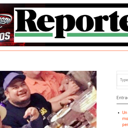
Entra
Un 
mov
per