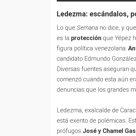
Ledezma: escándalos, po
Lo que
Semana
no dice, y qu
es la
protección
que Yépez ha
figura política venezolana:
An
candidato Edmundo González 
Diversas fuentes aseguran q
comenzó cuando esta aún era
denuncias que los grandes me
Ledezma, exalcalde de Caraca
está exento de polémicas. Es
prófugos
José y Chamel Gas