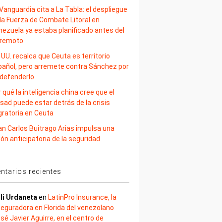
Vanguardia cita a La Tabla: el despliegue
la Fuerza de Combate Litoral en
nezuela ya estaba planificado antes del
rremoto
 UU. recalca que Ceuta es territorio
pañol, pero arremete contra Sánchez por
 defenderlo
 qué la inteligencia china cree que el
sad puede estar detrás de la crisis
gratoria en Ceuta
an Carlos Buitrago Arias impulsa una
ión anticipatoria de la seguridad
tarios recientes
li Urdaneta
en
LatinPro Insurance, la
eguradora en Florida del venezolano
sé Javier Aguirre, en el centro de