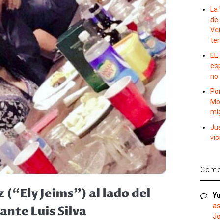
La 
de 
Ve
te
EE.
es
no
Por
Mo
mi
Ju
vis
Comen
Yu
as
Jo