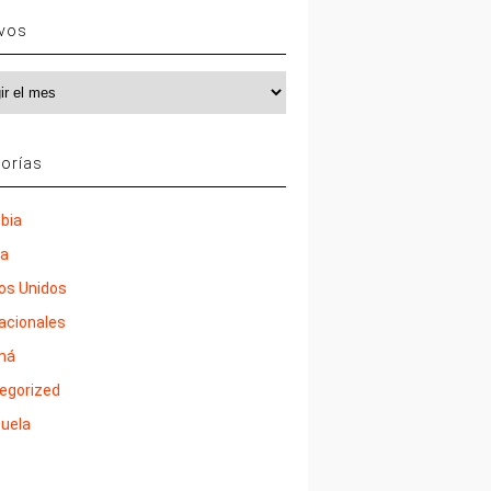
ivos
vos
orías
bia
ña
os Unidos
nacionales
má
egorized
uela