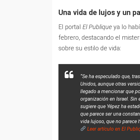
Una vida de lujos y un p
El portal
El Publique
ya lo habí
febrero, destacando el mister
sobre su estilo de vida:
“Se ha especulado que, tra
Unidos, aunque otras versio
llegado a mencionar que po
organización en Israel. Sin
sugiere que Yépez ha estad
que parece ser una constant
vida lujoso, que no parece h
Leer artículo en El Publi