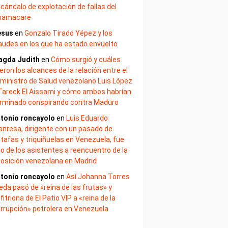
cándalo de explotación de fallas del
bamacare
esus
en
Gonzalo Tirado Yépez y los
audes en los que ha estado envuelto
agda Judith
en
Cómo surgió y cuáles
eron los alcances de la relación entre el
ministro de Salud venezolano Luis López
Tareck El Aissami y cómo ambos habrían
rminado conspirando contra Maduro
tonio roncayolo
en
Luis Eduardo
nresa, dirigente con un pasado de
tafas y triquiñuelas en Venezuela, fue
o de los asistentes a reencuentro de la
osición venezolana en Madrid
tonio roncayolo
en
Así Johanna Torres
eda pasó de «reina de las frutas» y
fitriona de El Patio VIP a «reina de la
rrupción» petrolera en Venezuela