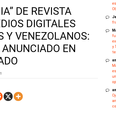
es
IA” DE REVISTA
O
J
DIOS DIGITALES
fr
M
 Y VENEZOLANOS:
fu
ex
 ANUNCIADO EN
y 
te
ADO
an
Ma
es
pm
un
op
an
Oj
an
co