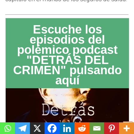
Escuche los
episodios del
polémico podcast
"DETRÁS DEL
CRIMEN" pulsando
aquí