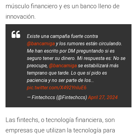
músculo financiero y es un banco lleno de
innovación.
Existe una campaña fuerte contra
@bancamiga
y los rumores están circulando.
Me han escrito por DM preguntando si es
seguro tener su dinero. Mi respuesta es: No se
preocupe,
@bancamiga
se estabilizará más
temprano que tarde. Lo que sí pido es
paciencia y no ser parte de los…
pic.twitter.com/X492YnluE6
— Fintechccs (@Fintechccs)
April 27, 2024
Las fintechs, o tecnología financiera, son
empresas que utilizan la tecnología para