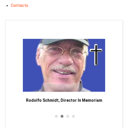
Contacto
Man
or
Rodolfo Schmidt, Director In Memoriam