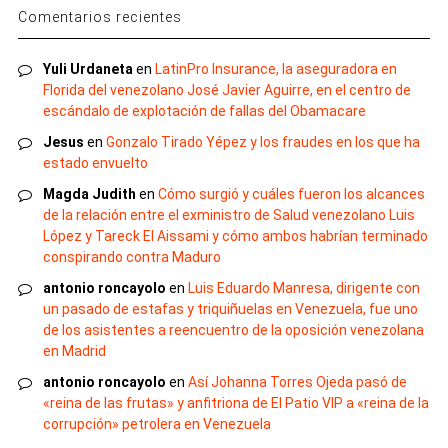
Comentarios recientes
Yuli Urdaneta
en
LatinPro Insurance, la aseguradora en
Florida del venezolano José Javier Aguirre, en el centro de
escándalo de explotación de fallas del Obamacare
Jesus
en
Gonzalo Tirado Yépez y los fraudes en los que ha
estado envuelto
Magda Judith
en
Cómo surgió y cuáles fueron los alcances
de la relación entre el exministro de Salud venezolano Luis
López y Tareck El Aissami y cómo ambos habrían terminado
conspirando contra Maduro
antonio roncayolo
en
Luis Eduardo Manresa, dirigente con
un pasado de estafas y triquiñuelas en Venezuela, fue uno
de los asistentes a reencuentro de la oposición venezolana
en Madrid
antonio roncayolo
en
Así Johanna Torres Ojeda pasó de
«reina de las frutas» y anfitriona de El Patio VIP a «reina de la
corrupción» petrolera en Venezuela