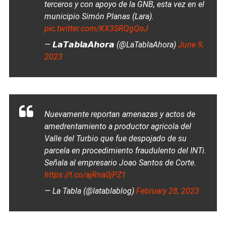
terceros y con apoyo de la GNB, esta vez en el
municipio Simón Planas (Lara).
pic.twitter.com/KX3SRQgQoJ
— 𝙇𝙖𝙏𝙖𝙗𝙡𝙖𝘼𝙝𝙤𝙧𝙖 (@LaTablaAhora)
June 9,
2023
Nuevamente reportan amenazas y actos de
amedrentamiento a productor agricola del
Valle del Turbio que fue despojado de su
parcela en procedimiento fraudulento del INTi.
Señala al empresario Joao Santos de Corte.
https://t.co/ajRna0jPZ1
— La Tabla (@latablablog)
February 28, 2023