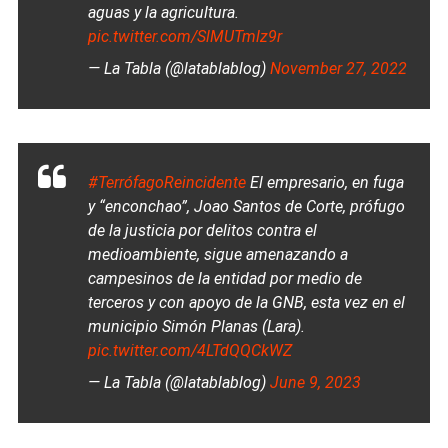
aguas y la agricultura.
pic.twitter.com/SlMUTmlz9r
— La Tabla (@latablablog)
November 27, 2022
#TerrófagoReincidente
El empresario, en fuga
y “enconchao”, Joao Santos de Corte, prófugo
de la justicia por delitos contra el
medioambiente, sigue amenazando a
campesinos de la entidad por medio de
terceros y con apoyo de la GNB, esta vez en el
municipio Simón Planas (Lara).
pic.twitter.com/4LTdQQCkWZ
— La Tabla (@latablablog)
June 9, 2023