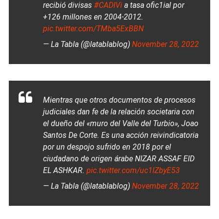
recibió divisas
#CADIVi
a tasa ofic1ial por
+126 millones en 2004-2012.
pic.twitter.com/TMba5ExBBN
— La Tabla (@latablablog)
November 28, 2022
Mientras que otros documentos de procesos
judiciales dan fe de la relación societaria con
el dueño del «muro del Valle del Turbio», Joao
Santos De Corte. Es una acción reivindicatoria
por un despojo sufrido en 2018 por el
ciudadano de origen árabe NIZAR ASSAF EID
EL ASHKAR.
pic.twitter.com/uc1lZbyE53
— La Tabla (@latablablog)
November 28, 2022