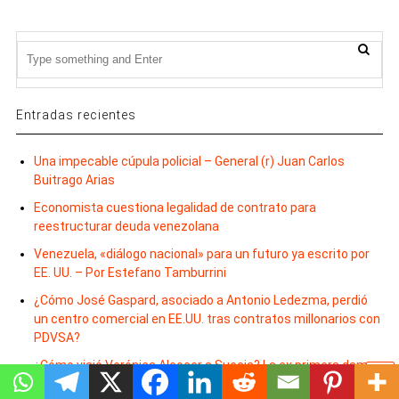
Entradas recientes
Una impecable cúpula policial – General (r) Juan Carlos
Buitrago Arias
Economista cuestiona legalidad de contrato para
reestructurar deuda venezolana
Venezuela, «diálogo nacional» para un futuro ya escrito por
EE. UU. – Por Estefano Tamburrini
¿Cómo José Gaspard, asociado a Antonio Ledezma, perdió
un centro comercial en EE.UU. tras contratos millonarios con
PDVSA?
¿Cómo viajó Verónica Alcocer a Suecia? La ex primera dama
viajó con Petro a Cuba en FAC001. Allá tomó un vuelo de