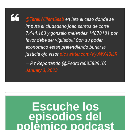
@TarekWiliamSaab
en lara el caso donde se
imputa al ciudadano joao santos de corte
7.444.163 y gonzalo melendez 14878181 por
favor debe ser vigilado!!! Con su poder
economico estan pretendiendo burlar la
justicia ojo visor
pic.twitter.com/VyuWX40ILR
— P.Y Reportando (@PedroYe68588910)
January 3, 2023
Escuche los
episodios del
polémico podcast