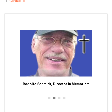
Contacto
Man
or
Rodolfo Schmidt, Director In Memoriam