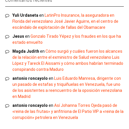
Comentarios recientes
Yuli Urdaneta
en
LatinPro Insurance, la aseguradora en
Florida del venezolano José Javier Aguirre, en el centro de
escándalo de explotación de fallas del Obamacare
Jesus
en
Gonzalo Tirado Yépez y los fraudes en los que ha
estado envuelto
Magda Judith
en
Cómo surgió y cuáles fueron los alcances
de la relación entre el exministro de Salud venezolano Luis
López y Tareck El Aissami y cómo ambos habrían terminado
conspirando contra Maduro
antonio roncayolo
en
Luis Eduardo Manresa, dirigente con
un pasado de estafas y triquiñuelas en Venezuela, fue uno
de los asistentes a reencuentro de la oposición venezolana
en Madrid
antonio roncayolo
en
Así Johanna Torres Ojeda pasó de
«reina de las frutas» y anfitriona de El Patio VIP a «reina de la
corrupción» petrolera en Venezuela