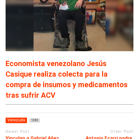
Economista venezolano Jesús
Casique realiza colecta para la
compra de insumos y medicamentos
tras sufrir ACV
Venezuela
1383
Newer Post
Older Post
Vinculan a Gabriel Añez,
Antonio Ecarri padre,