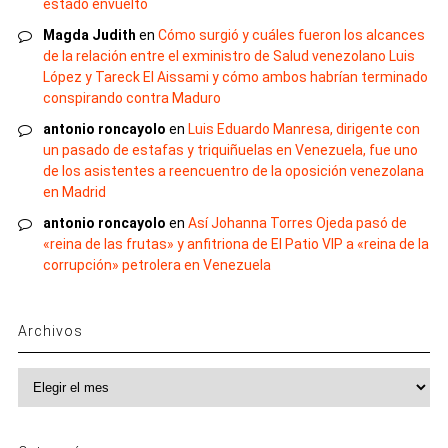
estado envuelto
Magda Judith
en
Cómo surgió y cuáles fueron los alcances
de la relación entre el exministro de Salud venezolano Luis
López y Tareck El Aissami y cómo ambos habrían terminado
conspirando contra Maduro
antonio roncayolo
en
Luis Eduardo Manresa, dirigente con
un pasado de estafas y triquiñuelas en Venezuela, fue uno
de los asistentes a reencuentro de la oposición venezolana
en Madrid
antonio roncayolo
en
Así Johanna Torres Ojeda pasó de
«reina de las frutas» y anfitriona de El Patio VIP a «reina de la
corrupción» petrolera en Venezuela
Archivos
Archivos