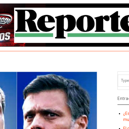
Entra
¿E
mu
El 