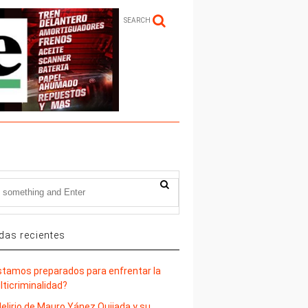
SEARCH
das recientes
stamos preparados para enfrentar la
lticriminalidad?
delirio de Mauro Yánez Quijada y su