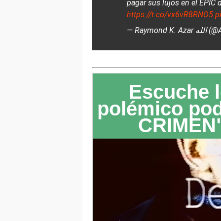
pagar sus lujos en el EPIC
https://t.co/vx6vR8RNO5
p
— Raymon
Escuche l
polémico po
CRIMEN"