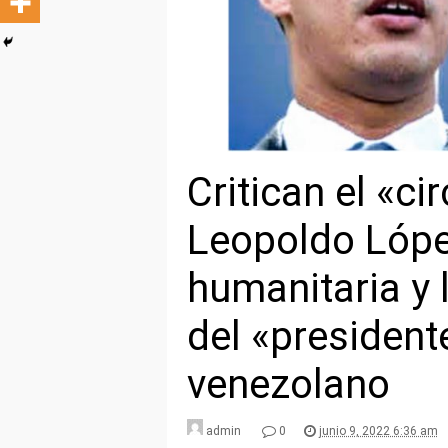
Critican el «c
Leopoldo Lópe
humanitaria y 
del «president
venezolano
admin
0
junio 9, 2022 6:36 am