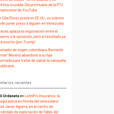
ética cruzada: Del prontuario de la PTJ
 manicomio de YouTube
 Cilia Flores presa en EE.UU., su sobrino
ede poner preso a alguien en Venezuela
acas aplaza la negociación entre el
ierno y la oposición, pero el resultado ya
tá escrito (por Trump)
 senador de origen colombiano Bernardo
ernie” Moreno abandonó a su hija
lentada para tratar de salvar la campaña
publicana
tarios recientes
li Urdaneta
en
LatinPro Insurance, la
eguradora en Florida del venezolano
sé Javier Aguirre, en el centro de
cándalo de explotación de fallas del