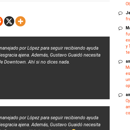
O
J
fr
M
fu
ex
y 
manejado por López para seguir recibiendo ayuda
te
 desgracia ajena. Además, Gustavo Guaidó necesita
an
de Downtown. Ahí si no dices nada.
Ma
es
un
op
an
Oj
an
co
manejado por López para seguir recibiendo ayuda
 desgracia ajena. Además, Gustavo Guaidó necesita