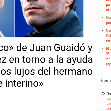
pat
al
Con
pu
Car
Gob
es
irco» de Juan Guaidó y
El
“B
z en torno a la ayuda
vio
re
los lujos del hermano
e interino»
Comen
Yu
as
Jo
es