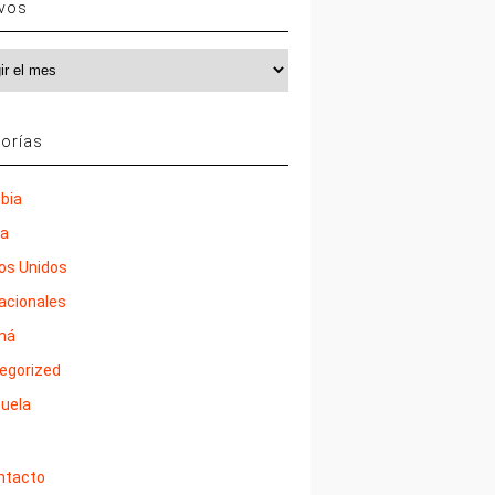
ivos
vos
orías
bia
ña
os Unidos
nacionales
má
egorized
uela
ntacto