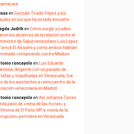
bamacare
esus
en
Gonzalo Tirado Yépez y los
audes en los que ha estado envuelto
agda Judith
en
Cómo surgió y cuáles
eron los alcances de la relación entre el
ministro de Salud venezolano Luis López
Tareck El Aissami y cómo ambos habrían
rminado conspirando contra Maduro
tonio roncayolo
en
Luis Eduardo
nresa, dirigente con un pasado de
tafas y triquiñuelas en Venezuela, fue
o de los asistentes a reencuentro de la
osición venezolana en Madrid
tonio roncayolo
en
Así Johanna Torres
eda pasó de «reina de las frutas» y
fitriona de El Patio VIP a «reina de la
rrupción» petrolera en Venezuela