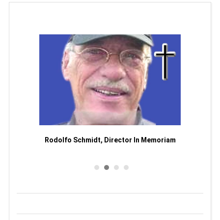
Man
or
Rodolfo Schmidt, Director In Memoriam