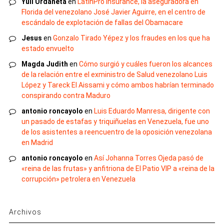
Yuli Urdaneta
en
LatinPro Insurance, la aseguradora en
Florida del venezolano José Javier Aguirre, en el centro de
escándalo de explotación de fallas del Obamacare
Jesus
en
Gonzalo Tirado Yépez y los fraudes en los que ha
estado envuelto
Magda Judith
en
Cómo surgió y cuáles fueron los alcances
de la relación entre el exministro de Salud venezolano Luis
López y Tareck El Aissami y cómo ambos habrían terminado
conspirando contra Maduro
antonio roncayolo
en
Luis Eduardo Manresa, dirigente con
un pasado de estafas y triquiñuelas en Venezuela, fue uno
de los asistentes a reencuentro de la oposición venezolana
en Madrid
antonio roncayolo
en
Así Johanna Torres Ojeda pasó de
«reina de las frutas» y anfitriona de El Patio VIP a «reina de la
corrupción» petrolera en Venezuela
Archivos