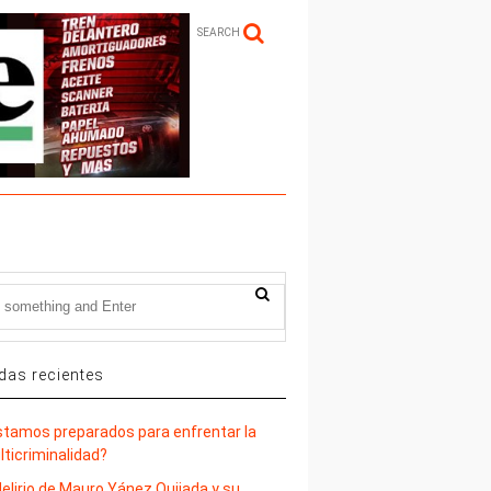
SEARCH
das recientes
stamos preparados para enfrentar la
lticriminalidad?
delirio de Mauro Yánez Quijada y su