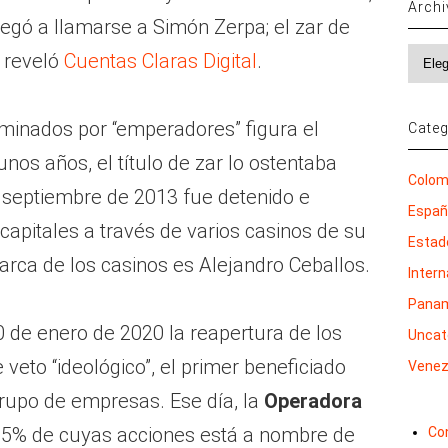
Arch
llegó a llamarse a Simón Zerpa; el zar de
Archi
, reveló
Cuentas Claras Digital
.
 dominados por “emperadores” figura el
Categ
nos años, el título de zar lo ostentaba
Colom
septiembre de 2013 fue detenido e
Espa
capitales a través de varios casinos de su
Estad
arca de los casinos es Alejandro Ceballos.
Inter
Pana
de enero de 2020 la reapertura de los
Uncat
veto “ideológico”, el primer beneficiado
Venez
grupo de empresas. Ese día, la
Operadora
5% de cuyas acciones está a nombre de
Co