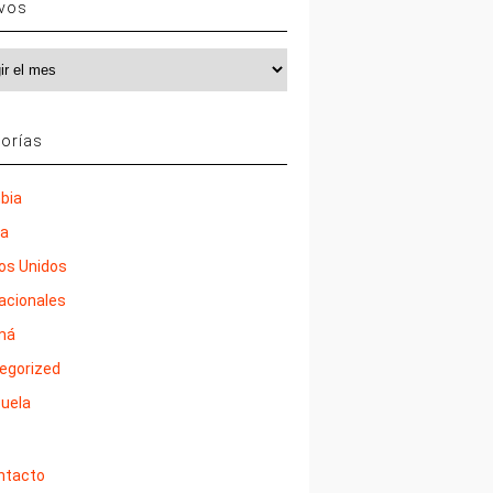
ivos
vos
orías
bia
ña
os Unidos
nacionales
má
egorized
uela
ntacto