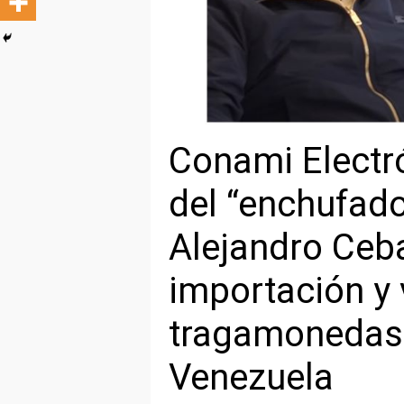
Conami Electr
del “enchufad
Alejandro Ceba
importación y
tragamonedas 
Venezuela