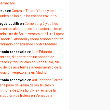
bamacare
esus
en
Gonzalo Tirado Yépez y los
audes en los que ha estado envuelto
agda Judith
en
Cómo surgió y cuáles
eron los alcances de la relación entre el
ministro de Salud venezolano Luis López
Tareck El Aissami y cómo ambos habrían
rminado conspirando contra Maduro
tonio roncayolo
en
Luis Eduardo
nresa, dirigente con un pasado de
tafas y triquiñuelas en Venezuela, fue
o de los asistentes a reencuentro de la
osición venezolana en Madrid
tonio roncayolo
en
Así Johanna Torres
eda pasó de «reina de las frutas» y
fitriona de El Patio VIP a «reina de la
rrupción» petrolera en Venezuela