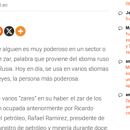
O
10 am
J
fr
M
fu
ex
y 
 alguien es muy poderoso en un sector o
te
de zar, palabra que proviene del idioma ruso
an
Ma
Rusia. Hoy en día, se usa en varios idiomas
es
reyes, la persona más poderosa.
un
op
an
arios “zares” en su haber: el zar de los
Oj
an
ón ocupada anteriormente por Ricardo
co
l petróleo, Rafael Ramírez, presidente de
nistro de petróleo y minería durante doce;