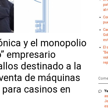
pat
al
Con
pu
Car
Gob
ónica y el monopolio
es
El
o” empresario
“B
vio
re
llos destinado a la
 venta de máquinas
Comen
para casinos en
Yu
as
Jo
es