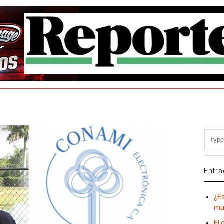
Entra
¿E
mu
El 