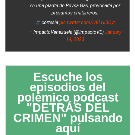
en una planta de Pdvsa Gas, provocada por
presuntos chatarreros.
cortesía
pic.twitter.com/Iv8LHi3Oyr
— ImpactoVenezuela (@ImpactoVE)
January
14, 2023
Escuche los
episodios del
polémico podcast
"DETRÁS DEL
CRIMEN" pulsando
aquí