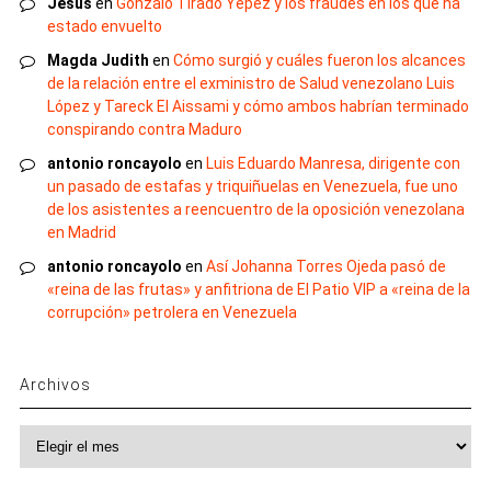
Jesus
en
Gonzalo Tirado Yépez y los fraudes en los que ha
estado envuelto
Magda Judith
en
Cómo surgió y cuáles fueron los alcances
de la relación entre el exministro de Salud venezolano Luis
López y Tareck El Aissami y cómo ambos habrían terminado
conspirando contra Maduro
antonio roncayolo
en
Luis Eduardo Manresa, dirigente con
un pasado de estafas y triquiñuelas en Venezuela, fue uno
de los asistentes a reencuentro de la oposición venezolana
en Madrid
antonio roncayolo
en
Así Johanna Torres Ojeda pasó de
«reina de las frutas» y anfitriona de El Patio VIP a «reina de la
corrupción» petrolera en Venezuela
Archivos
Archivos