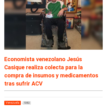
Economista venezolano Jesús
Casique realiza colecta para la
compra de insumos y medicamentos
tras sufrir ACV
Venezuela
1382