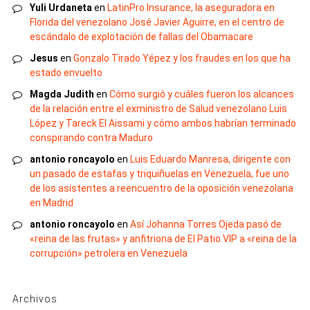
Yuli Urdaneta
en
LatinPro Insurance, la aseguradora en
Florida del venezolano José Javier Aguirre, en el centro de
escándalo de explotación de fallas del Obamacare
Jesus
en
Gonzalo Tirado Yépez y los fraudes en los que ha
estado envuelto
Magda Judith
en
Cómo surgió y cuáles fueron los alcances
de la relación entre el exministro de Salud venezolano Luis
López y Tareck El Aissami y cómo ambos habrían terminado
conspirando contra Maduro
antonio roncayolo
en
Luis Eduardo Manresa, dirigente con
un pasado de estafas y triquiñuelas en Venezuela, fue uno
de los asistentes a reencuentro de la oposición venezolana
en Madrid
antonio roncayolo
en
Así Johanna Torres Ojeda pasó de
«reina de las frutas» y anfitriona de El Patio VIP a «reina de la
corrupción» petrolera en Venezuela
Archivos