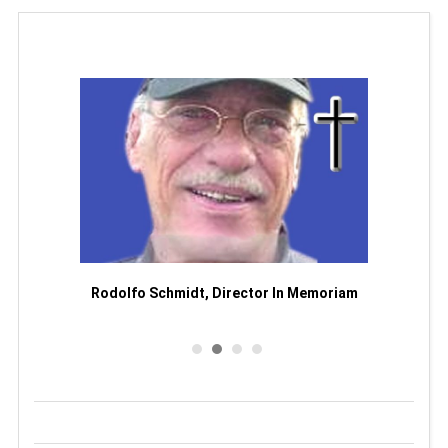
Man
or
Rodolfo Schmidt, Director In Memoriam