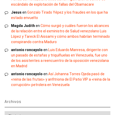
escándalo de explotación de fallas del Obamacare
Jesus
en
Gonzalo Tirado Yépez y los fraudes en los que ha
estado envuelto
Magda Judith
en
Cómo surgió y cuáles fueron los alcances
de la relación entre el exministro de Salud venezolano Luis
López y Tareck El Aissami y cómo ambos habrían terminado
conspirando contra Maduro
antonio roncayolo
en
Luis Eduardo Manresa, dirigente con
un pasado de estafas y triquiñuelas en Venezuela, fue uno
de los asistentes a reencuentro de la oposición venezolana
en Madrid
antonio roncayolo
en
Así Johanna Torres Ojeda pasó de
«reina de las frutas» y anfitriona de El Patio VIP a «reina de la
corrupción» petrolera en Venezuela
Archivos
Archivos