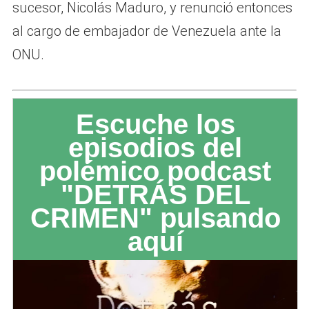
sucesor, Nicolás Maduro, y renunció entonces
al cargo de embajador de Venezuela ante la
ONU.
Escuche los
episodios del
polémico podcast
"DETRÁS DEL
CRIMEN" pulsando
aquí