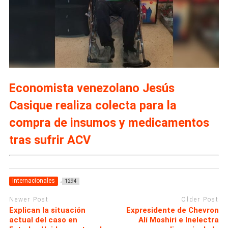
Economista venezolano Jesús
Casique realiza colecta para la
compra de insumos y medicamentos
tras sufrir ACV
Internacionales
1294
Newer Post
Older Post
Explican la situación
Expresidente de Chevron
actual del caso en
Alí Moshiri e Inelectra