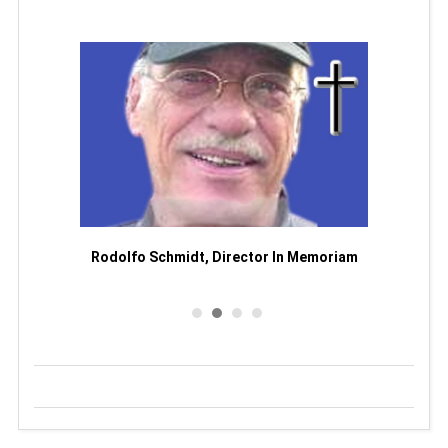
Man
or
Rodolfo Schmidt, Director In Memoriam