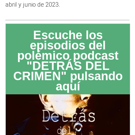
abril y junio de 2023.
Escuche los
episodios del
polémico podcast
"DETRÁS DEL
CRIMEN" pulsando
aquí