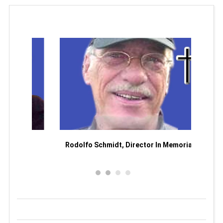
Man
or
Rodolfo Schmidt, Director In Memoriam