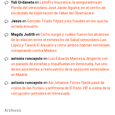
Yuli Urdaneta
en
LatinPro Insurance, la aseguradora en
Florida del venezolano José Javier Aguirre, en el centro de
escándalo de explotación de fallas del Obamacare
Jesus
en
Gonzalo Tirado Yépez y los fraudes en los que ha
estado envuelto
Magda Judith
en
Cómo surgió y cuáles fueron los alcances
de la relación entre el exministro de Salud venezolano Luis
López y Tareck El Aissami y cómo ambos habrían terminado
conspirando contra Maduro
antonio roncayolo
en
Luis Eduardo Manresa, dirigente con
un pasado de estafas y triquiñuelas en Venezuela, fue uno
de los asistentes a reencuentro de la oposición venezolana
en Madrid
antonio roncayolo
en
Así Johanna Torres Ojeda pasó de
«reina de las frutas» y anfitriona de El Patio VIP a «reina de la
corrupción» petrolera en Venezuela
Archivos