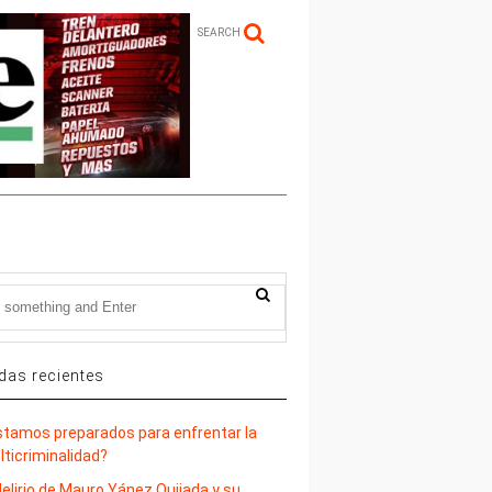
SEARCH
das recientes
stamos preparados para enfrentar la
lticriminalidad?
delirio de Mauro Yánez Quijada y su