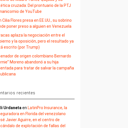
ética cruzada: Del prontuario de la PTJ
 manicomio de YouTube
 Cilia Flores presa en EE.UU., su sobrino
ede poner preso a alguien en Venezuela
acas aplaza la negociación entre el
ierno y la oposición, pero el resultado ya
tá escrito (por Trump)
 senador de origen colombiano Bernardo
ernie” Moreno abandonó a su hija
lentada para tratar de salvar la campaña
publicana
tarios recientes
li Urdaneta
en
LatinPro Insurance, la
eguradora en Florida del venezolano
sé Javier Aguirre, en el centro de
cándalo de explotación de fallas del