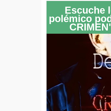
Escuche l
polémico po
CRIMEN"