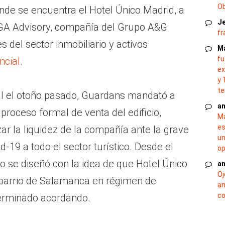
O
nde se encuentra el Hotel Único Madrid, a
J
IGA Advisory, compañía del Grupo A&G
fr
 del sector inmobiliario y activos
M
fu
ncial
.
ex
y 
te
al el otoño pasado, Guardans mandató a
an
roceso formal de venta del edificio,
Ma
es
zar la liquidez de la compañía ante la grave
un
d-19 a todo el sector turístico. Desde el
op
 se diseñó con la idea de que Hotel Único
an
Oj
 barrio de Salamanca en régimen de
an
co
erminado acordando.