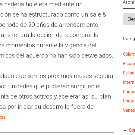
Arch
ia cadena hotelera mediante un
cción se ha estructurado como un ‘sale &
Archi
 periodo de 20 años de arrendamiento,
dans tendrá la opción de recomprar la
Categ
ios momentos durante la vigencia del
Colom
micos del acuerdo no han sido desvelados.
Espa
Estad
alado que «en los próximos meses seguirá
Inter
portunidades que pudieran surgir en el
Pana
nta de otros activos y acelerar así su plan
Uncat
a por iniciar su desarrollo fuera de
Venez
ial
Co