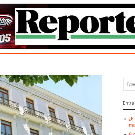
Entra
¿E
mu
El 