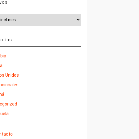
ivos
vos
orías
bia
ña
os Unidos
nacionales
má
egorized
uela
ntacto