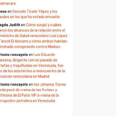
bamacare
esus
en
Gonzalo Tirado Yépez y los
audes en los que ha estado envuelto
agda Judith
en
Cómo surgió y cuáles
eron los alcances de la relación entre el
ministro de Salud venezolano Luis López
Tareck El Aissami y cómo ambos habrían
rminado conspirando contra Maduro
tonio roncayolo
en
Luis Eduardo
nresa, dirigente con un pasado de
tafas y triquiñuelas en Venezuela, fue
o de los asistentes a reencuentro de la
osición venezolana en Madrid
tonio roncayolo
en
Así Johanna Torres
eda pasó de «reina de las frutas» y
fitriona de El Patio VIP a «reina de la
rrupción» petrolera en Venezuela