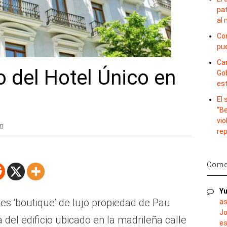
pat
al
Con
pu
Car
o del Hotel Único en
Gob
es
El
“B
vio
am
re
Comen
Yu
es ‘boutique’ de lujo propiedad de Pau
as
Jo
 del edificio ubicado en la madrileña calle
es