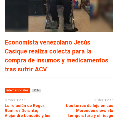
Economista venezolano Jesús
Casique realiza colecta para la
compra de insumos y medicamentos
tras sufrir ACV
Internacionales
1294
Newer Post
Older Post
La relación de Roger
Las torres de lujo en Las
Ramírez Dorante,
Mercedes elevan la
Alejandro Londoño y los
temperatura y el riesgo