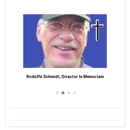
Man
or
Rodolfo Schmidt, Director In Memoriam