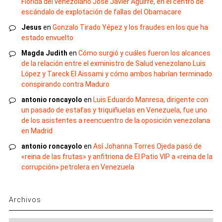
Florida del venezolano José Javier Aguirre, en el centro de
escándalo de explotación de fallas del Obamacare
Jesus
en
Gonzalo Tirado Yépez y los fraudes en los que ha
estado envuelto
Magda Judith
en
Cómo surgió y cuáles fueron los alcances
de la relación entre el exministro de Salud venezolano Luis
López y Tareck El Aissami y cómo ambos habrían terminado
conspirando contra Maduro
antonio roncayolo
en
Luis Eduardo Manresa, dirigente con
un pasado de estafas y triquiñuelas en Venezuela, fue uno
de los asistentes a reencuentro de la oposición venezolana
en Madrid
antonio roncayolo
en
Así Johanna Torres Ojeda pasó de
«reina de las frutas» y anfitriona de El Patio VIP a «reina de la
corrupción» petrolera en Venezuela
Archivos