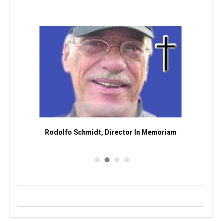
Man
or
Rodolfo Schmidt, Director In Memoriam