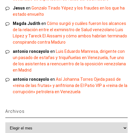
Jesus
en
Gonzalo Tirado Yépez y los fraudes en los que ha
estado envuelto
Magda Judith
en
Cómo surgió y cuáles fueron los alcances
de la relación entre el exministro de Salud venezolano Luis
López y Tareck El Aissami y cómo ambos habrían terminado
conspirando contra Maduro
antonio roncayolo
en
Luis Eduardo Manresa, dirigente con
un pasado de estafas y triquiñuelas en Venezuela, fue uno
de los asistentes a reencuentro de la oposición venezolana
en Madrid
antonio roncayolo
en
Así Johanna Torres Ojeda pasó de
«reina de las frutas» y anfitriona de El Patio VIP a «reina de la
corrupción» petrolera en Venezuela
Archivos
Archivos