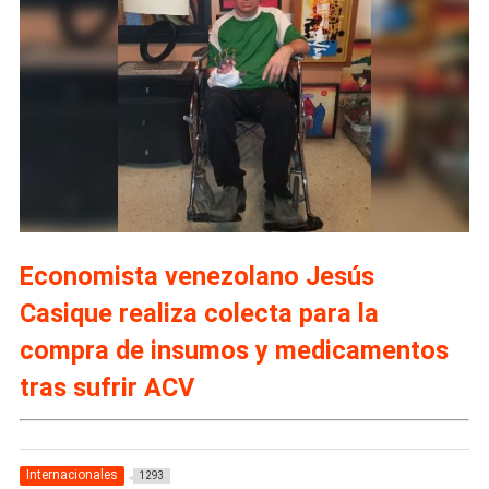
Economista venezolano Jesús
Casique realiza colecta para la
compra de insumos y medicamentos
tras sufrir ACV
Internacionales
1293