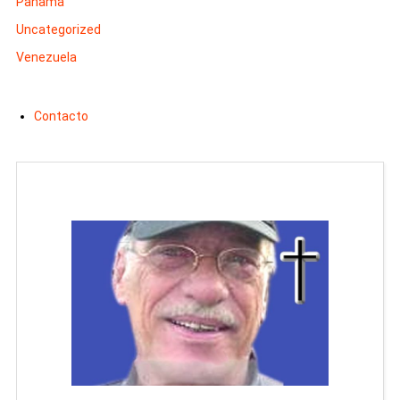
Panamá
Uncategorized
Venezuela
Contacto
Man