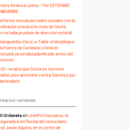
ntera América Latina – Por ESTEFANO
MBURRINI
informe vincula las redes sociales con la
ilización previa a la crisis de Ceuta,
o no halla pruebas de dirección estatal
Vanguardia cita a La Tabla: el despliegue
la Fuerza de Combate Litoral en
nezuela ya estaba planificado antes del
rremoto
 UU. recalca que Ceuta es territorio
pañol, pero arremete contra Sánchez por
 defenderlo
tarios recientes
li Urdaneta
en
LatinPro Insurance, la
eguradora en Florida del venezolano
sé Javier Aguirre, en el centro de