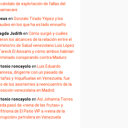
cándalo de explotación de fallas del
bamacare
esus
en
Gonzalo Tirado Yépez y los
audes en los que ha estado envuelto
agda Judith
en
Cómo surgió y cuáles
eron los alcances de la relación entre el
ministro de Salud venezolano Luis López
Tareck El Aissami y cómo ambos habrían
rminado conspirando contra Maduro
tonio roncayolo
en
Luis Eduardo
nresa, dirigente con un pasado de
tafas y triquiñuelas en Venezuela, fue
o de los asistentes a reencuentro de la
osición venezolana en Madrid
tonio roncayolo
en
Así Johanna Torres
eda pasó de «reina de las frutas» y
fitriona de El Patio VIP a «reina de la
rrupción» petrolera en Venezuela