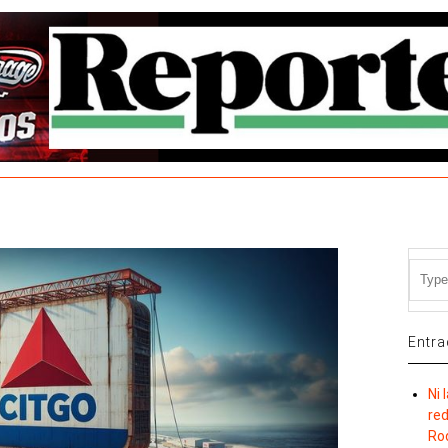
Entra
Ni 
re
Ro