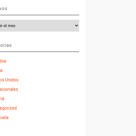
ivos
vos
orías
bia
ña
os Unidos
nacionales
má
egorized
uela