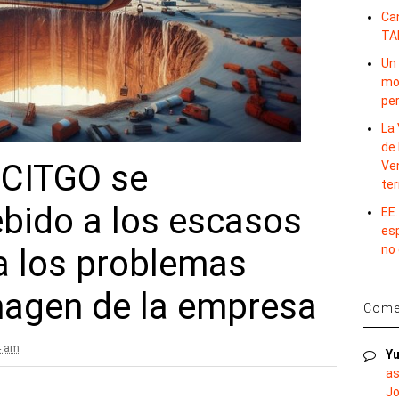
Ca
TA
Un 
mov
per
La 
de 
 CITGO se
Ve
te
ebido a los escasos
EE.
es
no
a los problemas
imagen de la empresa
Comen
4 am
Yu
as
Jo