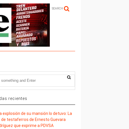
SEARCH
das recientes
la explosión de su mansión lo detuvo: La
d de testaferros de Ernesto Guevara
dríguez que exprime a PDVSA