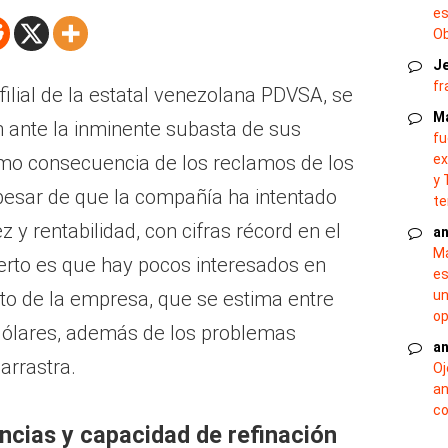
es
O
J
fr
ilial de la estatal venezolana PDVSA, se
M
ón ante la inminente subasta de sus
fu
omo consecuencia de los reclamos de los
ex
y 
pesar de que la compañía ha intentado
te
 y rentabilidad, con cifras récord en el
an
Ma
cierto es que hay pocos interesados en
es
to de la empresa, que se estima entre
un
op
dólares, además de los problemas
an
arrastra.
Oj
an
co
cias y capacidad de refinación