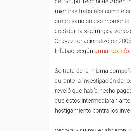
del Grupo Techint de Argenti
mientras trabajaba como ejec
empresario en ese momento 
de Sidor, la siderúrgica vene
Chávez renacionalizó en 2008 
Infobae, según
armando.info
.
Se trata de la misma compañí
durante la investigación de l
reveló que había hecho pagos 
que estos intermediaran ante
hostigamiento contra los inve
Vedoya y su mujer abrieron u