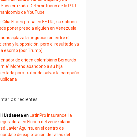
ética cruzada: Del prontuario de la PTJ
 manicomio de YouTube
 Cilia Flores presa en EE.UU., su sobrino
ede poner preso a alguien en Venezuela
acas aplaza la negociación entre el
ierno y la oposición, pero el resultado ya
tá escrito (por Trump)
 senador de origen colombiano Bernardo
ernie” Moreno abandonó a su hija
lentada para tratar de salvar la campaña
publicana
tarios recientes
li Urdaneta
en
LatinPro Insurance, la
eguradora en Florida del venezolano
sé Javier Aguirre, en el centro de
cándalo de explotación de fallas del