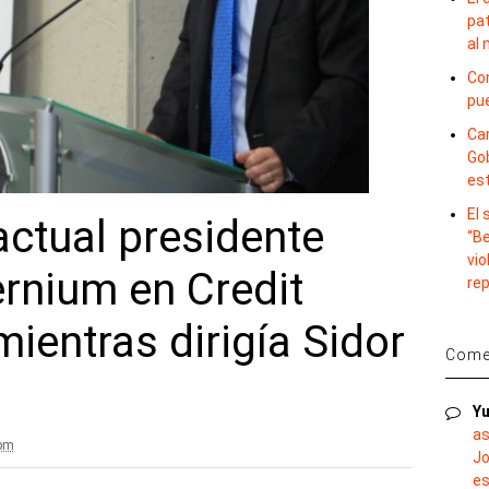
pat
al
Con
pu
Car
Gob
es
El
actual presidente
“B
vio
ernium en Credit
re
mientras dirigía Sidor
Comen
Yu
as
 pm
Jo
es