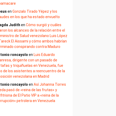
bamacare
esus
en
Gonzalo Tirado Yépez y los
audes en los que ha estado envuelto
agda Judith
en
Cómo surgió y cuáles
eron los alcances de la relación entre el
ministro de Salud venezolano Luis López
Tareck El Aissami y cómo ambos habrían
rminado conspirando contra Maduro
tonio roncayolo
en
Luis Eduardo
nresa, dirigente con un pasado de
tafas y triquiñuelas en Venezuela, fue
o de los asistentes a reencuentro de la
osición venezolana en Madrid
tonio roncayolo
en
Así Johanna Torres
eda pasó de «reina de las frutas» y
fitriona de El Patio VIP a «reina de la
rrupción» petrolera en Venezuela