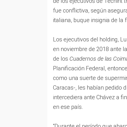
de los ejecutivos de Techint t
fue conflictiva, según asegur
italiana, buque insignia de la 
Los ejecutivos del holding, L
en noviembre de 2018 ante la 
de los
Cuadernos de las Coim
Planificación Federal, entonc
como una suerte de supermini
Caracas-, les habían pedido d
intercediera ante Chávez a fi
en ese país.
“Durante el período que abarc