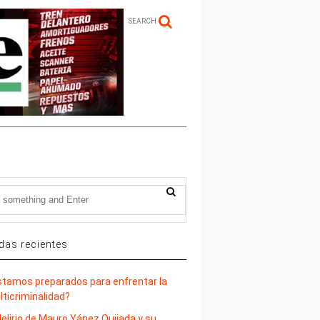
SEARCH
das recientes
stamos preparados para enfrentar la
lticriminalidad?
delirio de Mauro Yánez Quijada y su