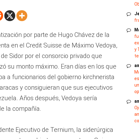
O
J
fr
M
atización por parte de Hugo Chávez de la
fu
ex
enta en el Credit Suisse de Máximo Vedoya,
y 
de Sidor por el consorcio privado que
te
nzó su monto máximo. Eran días en los que
an
Ma
 a funcionarios del gobierno kirchnerista
es
un
Caracas y consiguieran que sus ejecutivos
op
nezuela. Años después, Vedoya sería
an
de la compañía.
Oj
an
co
ente Ejecutivo de Ternium, la siderúrgica