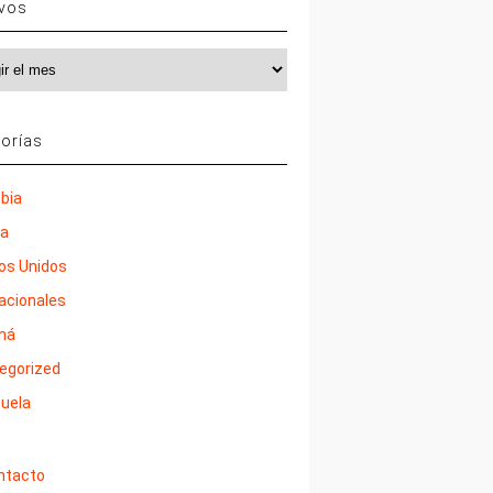
ivos
vos
orías
bia
ña
os Unidos
nacionales
má
egorized
uela
ntacto