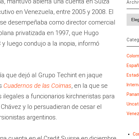
na, mantuvo abierta una cuenta en Suiza
Arch
utivo en Venezuela, entre 2005 y 2008. El
Archi
se desempeñaba como director comercial
zolana privatizada en 1997, que Hugo
Categ
y luego condujo a la inopia, informó
Colom
Espa
a que dejó al Grupo Techint en jaque
Estad
os
Cuadernos de las Coimas
, en la que se
Inter
Pana
ilegales a funcionarios kirchneristas para
Uncat
 Chávez y lo persuadieran de cesar el
Venez
rsionistas argentinos.
Co
na cuenta en el Credit Suisse en diciembre