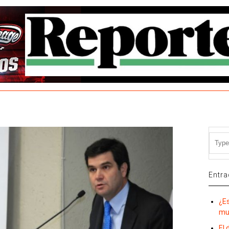
Entra
¿E
mu
El 