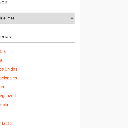
ivos
vos
orías
bia
ña
os Unidos
nacionales
má
egorized
uela
ntacto