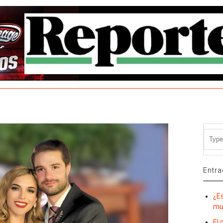
Entra
¿E
mu
El 