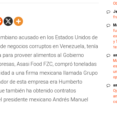
O
J
fr
M
fu
ex
lombiano acusado en los Estados Unidos de
y 
 de negocios corruptos en Venezuela, tenía
te
 para proveer alimentos al Gobierno
an
Ma
resas, Asasi Food FZC, compró toneladas
es
un
alidad a una firma mexicana llamada Grupo
op
rador de esta empresa era Humberto
an
ue también ha obtenido contratos
Oj
an
del presidente mexicano Andrés Manuel
co