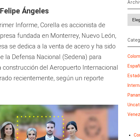
Arch
 Felipe Ángeles
Archi
imer Informe, Corella es accionista de
mpresa fundada en Monterrey, Nuevo León,
Categ
sa se dedica a la venta de acero y ha sido
 de la Defensa Nacional (Sedena) para
Colom
Espa
la construcción del Aeropuerto Internacional
Estad
urado recientemente, según un reporte
Inter
Pana
Uncat
Venez
Co