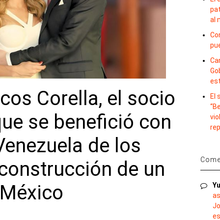
pat
al
Con
pu
Car
Gob
es
os Corella, el socio
El
“B
ue se benefició con
vio
re
Venezuela de los
Comen
construcción de un
 México
Yu
as
Jo
es