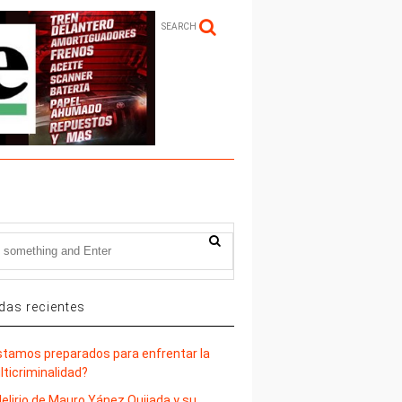
SEARCH
das recientes
stamos preparados para enfrentar la
lticriminalidad?
delirio de Mauro Yánez Quijada y su