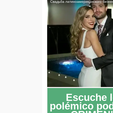
Escuche l
polémico po