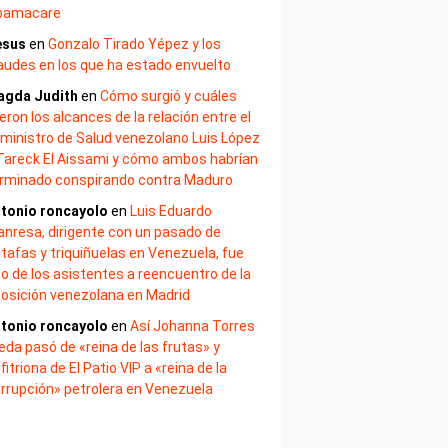
bamacare
esus
en
Gonzalo Tirado Yépez y los
audes en los que ha estado envuelto
agda Judith
en
Cómo surgió y cuáles
eron los alcances de la relación entre el
ministro de Salud venezolano Luis López
Tareck El Aissami y cómo ambos habrían
rminado conspirando contra Maduro
tonio roncayolo
en
Luis Eduardo
nresa, dirigente con un pasado de
tafas y triquiñuelas en Venezuela, fue
o de los asistentes a reencuentro de la
osición venezolana en Madrid
tonio roncayolo
en
Así Johanna Torres
eda pasó de «reina de las frutas» y
fitriona de El Patio VIP a «reina de la
rrupción» petrolera en Venezuela