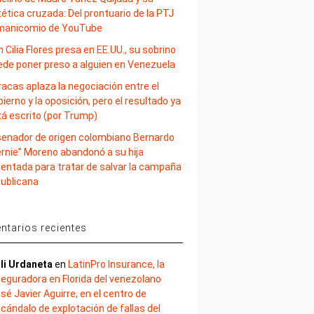
ética cruzada: Del prontuario de la PTJ
 manicomio de YouTube
 Cilia Flores presa en EE.UU., su sobrino
ede poner preso a alguien en Venezuela
acas aplaza la negociación entre el
ierno y la oposición, pero el resultado ya
tá escrito (por Trump)
 senador de origen colombiano Bernardo
ernie” Moreno abandonó a su hija
lentada para tratar de salvar la campaña
publicana
tarios recientes
li Urdaneta
en
LatinPro Insurance, la
eguradora en Florida del venezolano
sé Javier Aguirre, en el centro de
cándalo de explotación de fallas del