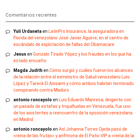
Comentarios recientes
Yuli Urdaneta
en
LatinPro Insurance, la aseguradora en
Florida del venezolano José Javier Aguirre, en el centro de
escándalo de explotación de fallas del Obamacare
Jesus
en
Gonzalo Tirado Yépez y los fraudes en los que ha
estado envuelto
Magda Judith
en
Cómo surgió y cuáles fueron los alcances
de la relación entre el exministro de Salud venezolano Luis
López y Tareck El Aissami y cómo ambos habrían terminado
conspirando contra Maduro
antonio roncayolo
en
Luis Eduardo Manresa, dirigente con
un pasado de estafas y triquiñuelas en Venezuela, fue uno
de los asistentes a reencuentro de la oposición venezolana
en Madrid
antonio roncayolo
en
Así Johanna Torres Ojeda pasó de
«reina de las frutas» y anfitriona de El Patio VIP a «reina de la