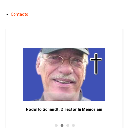
Contacto
Man
or
Rodolfo Schmidt, Director In Memoriam