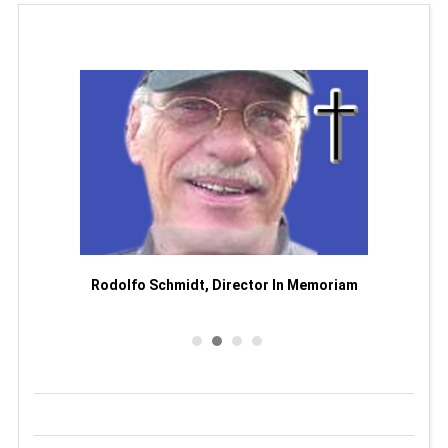
Man
or
Rodolfo Schmidt, Director In Memoriam