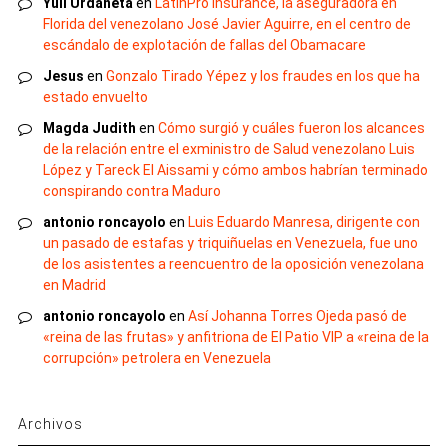
Yuli Urdaneta
en
LatinPro Insurance, la aseguradora en
Florida del venezolano José Javier Aguirre, en el centro de
escándalo de explotación de fallas del Obamacare
Jesus
en
Gonzalo Tirado Yépez y los fraudes en los que ha
estado envuelto
Magda Judith
en
Cómo surgió y cuáles fueron los alcances
de la relación entre el exministro de Salud venezolano Luis
López y Tareck El Aissami y cómo ambos habrían terminado
conspirando contra Maduro
antonio roncayolo
en
Luis Eduardo Manresa, dirigente con
un pasado de estafas y triquiñuelas en Venezuela, fue uno
de los asistentes a reencuentro de la oposición venezolana
en Madrid
antonio roncayolo
en
Así Johanna Torres Ojeda pasó de
«reina de las frutas» y anfitriona de El Patio VIP a «reina de la
corrupción» petrolera en Venezuela
Archivos