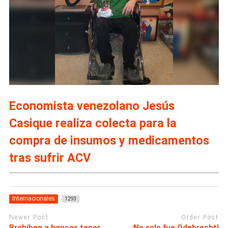
Economista venezolano Jesús
Casique realiza colecta para la
compra de insumos y medicamentos
tras sufrir ACV
Internacionales
1293
Newer Post
Older Post
Prohíben a bancos tener
¡No solo fue Odebrecht!