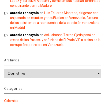
López y Tareck El Aissami y cómo ambos habrían terminado
conspirando contra Maduro
antonio roncayolo
en
Luis Eduardo Manresa, dirigente con
un pasado de estafas y triquiñuelas en Venezuela, fue uno
de los asistentes a reencuentro de la oposición venezolana
en Madrid
antonio roncayolo
en
Así Johanna Torres Ojeda pasó de
«reina de las frutas» y anfitriona de El Patio VIP a «reina de la
corrupción» petrolera en Venezuela
Archivos
Archivos
Categorías
Colombia