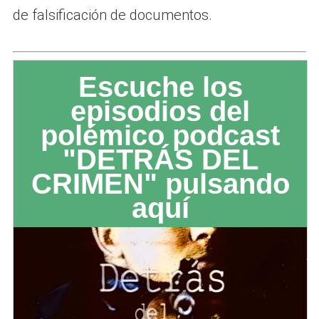
de falsificación de documentos.
Escuche los
episodios del
polémico podcast
"DETRÁS DEL
CRIMEN" pulsando
aquí