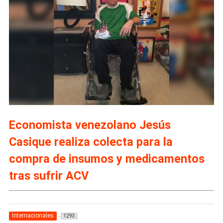
Economista venezolano Jesús
Casique realiza colecta para la
compra de insumos y medicamentos
tras sufrir ACV
Internacionales
1293