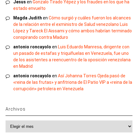
Jesus
en
Gonzalo Tirado Yépez y los fraudes en los que ha
estado envuelto
Magda Judith
en
Cómo surgió y cuáles fueron los alcances
de la relación entre el exministro de Salud venezolano Luis
López y Tareck El Aissami y cómo ambos habrían terminado
conspirando contra Maduro
antonio roncayolo
en
Luis Eduardo Manresa, dirigente con
un pasado de estafas y triquiñuelas en Venezuela, fue uno
de los asistentes a reencuentro de la oposición venezolana
en Madrid
antonio roncayolo
en
Así Johanna Torres Ojeda pasó de
«reina de las frutas» y anfitriona de El Patio VIP a «reina de la
corrupción» petrolera en Venezuela
Archivos
Archivos