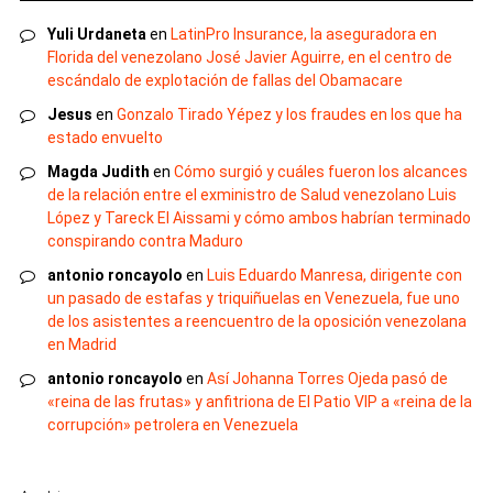
Yuli Urdaneta
en
LatinPro Insurance, la aseguradora en
Florida del venezolano José Javier Aguirre, en el centro de
escándalo de explotación de fallas del Obamacare
Jesus
en
Gonzalo Tirado Yépez y los fraudes en los que ha
estado envuelto
Magda Judith
en
Cómo surgió y cuáles fueron los alcances
de la relación entre el exministro de Salud venezolano Luis
López y Tareck El Aissami y cómo ambos habrían terminado
conspirando contra Maduro
antonio roncayolo
en
Luis Eduardo Manresa, dirigente con
un pasado de estafas y triquiñuelas en Venezuela, fue uno
de los asistentes a reencuentro de la oposición venezolana
en Madrid
antonio roncayolo
en
Así Johanna Torres Ojeda pasó de
«reina de las frutas» y anfitriona de El Patio VIP a «reina de la
corrupción» petrolera en Venezuela