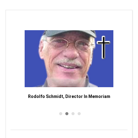
Man
or
Rodolfo Schmidt, Director In Memoriam