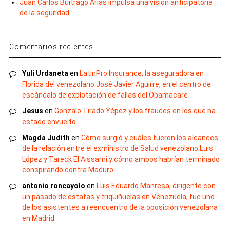
Juan Carlos Buitrago Arias impulsa una visión anticipatoria
de la seguridad
Comentarios recientes
Yuli Urdaneta
en
LatinPro Insurance, la aseguradora en
Florida del venezolano José Javier Aguirre, en el centro de
escándalo de explotación de fallas del Obamacare
Jesus
en
Gonzalo Tirado Yépez y los fraudes en los que ha
estado envuelto
Magda Judith
en
Cómo surgió y cuáles fueron los alcances
de la relación entre el exministro de Salud venezolano Luis
López y Tareck El Aissami y cómo ambos habrían terminado
conspirando contra Maduro
antonio roncayolo
en
Luis Eduardo Manresa, dirigente con
un pasado de estafas y triquiñuelas en Venezuela, fue uno
de los asistentes a reencuentro de la oposición venezolana
en Madrid