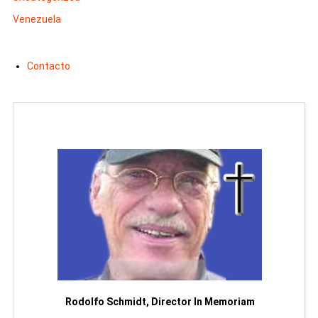
Venezuela
Contacto
or
Rodolfo Schmidt, Director In Memoriam
Man