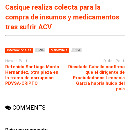
Casique realiza colecta para la
compra de insumos y medicamentos
tras sufrir ACV
Internacionales
Venezuela
1294
1383
Newer Post
Older Post
Detenido Santiago Morón
Diosdado Cabello confirma
Hernández, otra pieza en
que el dirigente de
la trama de corrupción
Prociudadanos Leocenis
PDVSA-CRIPTO
García habría huido del
país
COMMENTS
Deja una respuesta