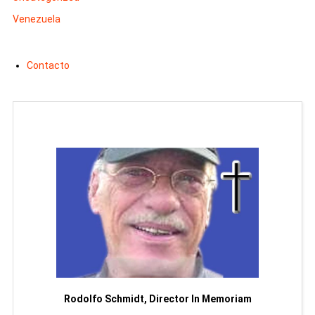
Venezuela
Contacto
Man
or
Rodolfo Schmidt, Director In Memoriam