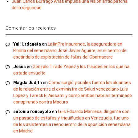
Juan Carlos Buitrago Arias impulsa una visión anticipatoria
de la seguridad
Comentarios recientes
Yuli Urdaneta
en
LatinPro Insurance, la aseguradora en
Florida del venezolano José Javier Aguirre, en el centro de
escándalo de explotación de fallas del Obamacare
Jesus
en
Gonzalo Tirado Yépez y los fraudes en los que ha
estado envuelto
Magda Judith
en
Cómo surgió y cuáles fueron los alcances
de la relación entre el exministro de Salud venezolano Luis
López y Tareck El Aissami y cómo ambos habrían terminado
conspirando contra Maduro
antonio roncayolo
en
Luis Eduardo Manresa, dirigente con
un pasado de estafas y triquiñuelas en Venezuela, fue uno
de los asistentes a reencuentro de la oposición venezolana
en Madrid