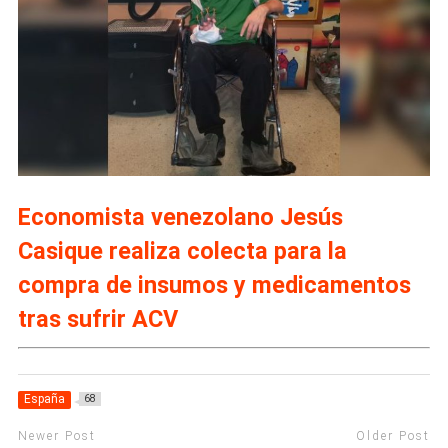
Economista venezolano Jesús
Casique realiza colecta para la
compra de insumos y medicamentos
tras sufrir ACV
España
68
Newer Post
Older Post