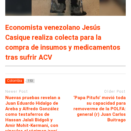
Economista venezolano Jesús
Casique realiza colecta para la
compra de insumos y medicamentos
tras sufrir ACV
Colombia
113
Newer Post
Older Post
Nuevas pruebas revelan a
‘Papa Pitufo’ movió toda
Juan Eduardo Hidalgo de
su capacidad para
Areba y Alfredo González
removerme de la POLFA:
como testaferros de
general (r) Juan Carlos
Hassan Jalali Bidgoli y
Buitrago
Amir Mohit-Kermani, con
vínculos al régimen iraní.