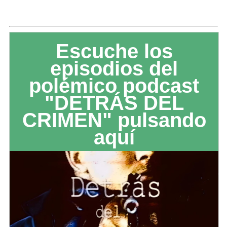
Escuche los
episodios del
polémico podcast
"DETRÁS DEL
CRIMEN" pulsando
aquí