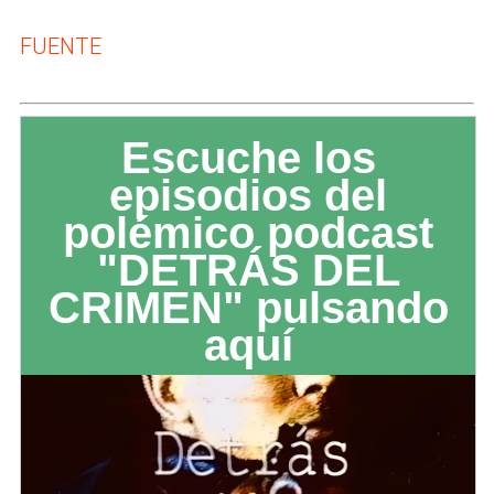
FUENTE
Escuche los
episodios del
polémico podcast
"DETRÁS DEL
CRIMEN" pulsando
aquí