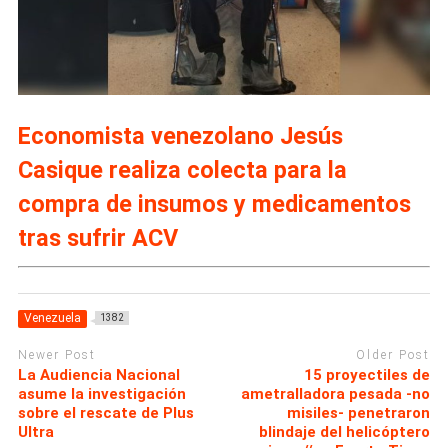
Economista venezolano Jesús
Casique realiza colecta para la
compra de insumos y medicamentos
tras sufrir ACV
Venezuela
1382
Newer Post
Older Post
La Audiencia Nacional
15 proyectiles de
asume la investigación
ametralladora pesada -no
sobre el rescate de Plus
misiles- penetraron
Ultra
blindaje del helicóptero