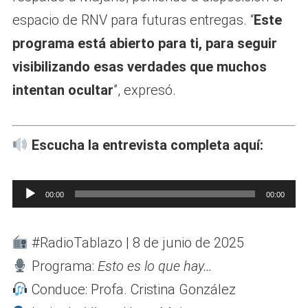
espacio de RNV para futuras entregas. “
Este
programa está abierto para ti, para seguir
visibilizando esas verdades que muchos
intentan ocultar
”, expresó.
Escucha la entrevista completa aquí:
R
00:00
00:00
e
p
#RadioTablazo | 8 de junio de 2025
r
Programa:
Esto es lo que hay…
o
Conduce: Profa. Cristina González
d