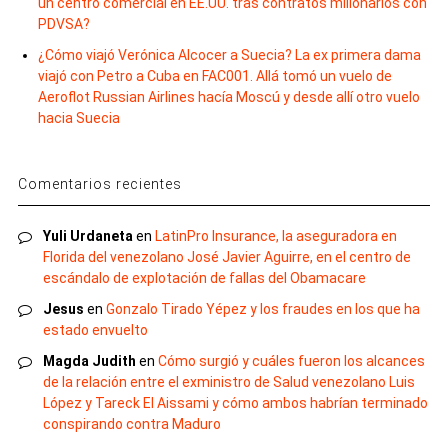
un centro comercial en EE.UU. tras contratos millonarios con
PDVSA?
¿Cómo viajó Verónica Alcocer a Suecia? La ex primera dama
viajó con Petro a Cuba en FAC001. Allá tomó un vuelo de
Aeroflot Russian Airlines hacía Moscú y desde allí otro vuelo
hacia Suecia
Comentarios recientes
Yuli Urdaneta
en
LatinPro Insurance, la aseguradora en
Florida del venezolano José Javier Aguirre, en el centro de
escándalo de explotación de fallas del Obamacare
Jesus
en
Gonzalo Tirado Yépez y los fraudes en los que ha
estado envuelto
Magda Judith
en
Cómo surgió y cuáles fueron los alcances
de la relación entre el exministro de Salud venezolano Luis
López y Tareck El Aissami y cómo ambos habrían terminado
conspirando contra Maduro