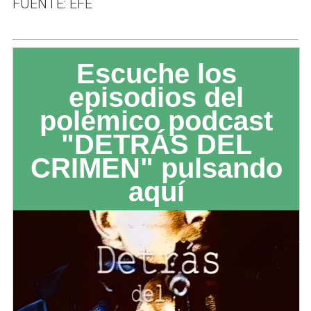
FUENTE: EFE
Escuche los
episodios del
polémico podcast
"DETRÁS DEL
CRIMEN" pulsando
aquí