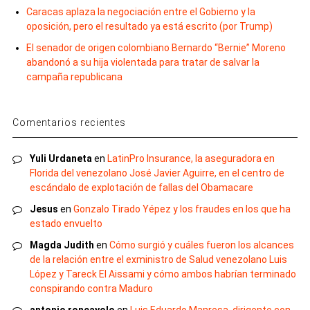
Caracas aplaza la negociación entre el Gobierno y la
oposición, pero el resultado ya está escrito (por Trump)
El senador de origen colombiano Bernardo “Bernie” Moreno
abandonó a su hija violentada para tratar de salvar la
campaña republicana
Comentarios recientes
Yuli Urdaneta
en
LatinPro Insurance, la aseguradora en
Florida del venezolano José Javier Aguirre, en el centro de
escándalo de explotación de fallas del Obamacare
Jesus
en
Gonzalo Tirado Yépez y los fraudes en los que ha
estado envuelto
Magda Judith
en
Cómo surgió y cuáles fueron los alcances
de la relación entre el exministro de Salud venezolano Luis
López y Tareck El Aissami y cómo ambos habrían terminado
conspirando contra Maduro
antonio roncayolo
en
Luis Eduardo Manresa, dirigente con